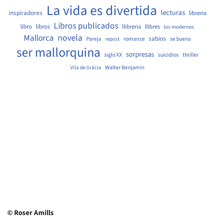
La vida es divertida
lecturas
inspiradores
libreria
Libros publicados
libro
libros
llibreria
llibres
los modernos
Mallorca
novela
sabios
Pareja
romance
se buena
repost
ser mallorquina
sorpresas
siglo XX
suicidios
thriller
Walter Benjamin
Vila de Gràcia
© Roser Amills