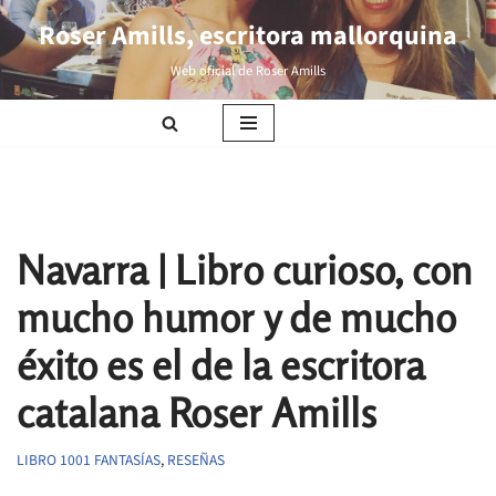
Roser Amills, escritora mallorquina
Saltar
Web oficial de Roser Amills
al
contenido
Navarra | Libro curioso, con
mucho humor y de mucho
éxito es el de la escritora
catalana Roser Amills
LIBRO 1001 FANTASÍAS
,
RESEÑAS