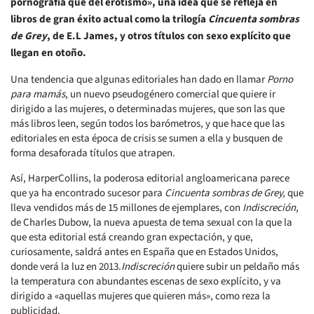
pornografía que del erotismo», una idea que se refleja en
libros de gran éxito actual como la trilogía
Cincuenta sombras
de Grey
, de E.L James, y otros títulos con sexo explícito que
llegan en otoño.
Una tendencia que algunas editoriales han dado en llamar
Porno
para mamás
, un nuevo pseudogénero comercial que quiere ir
dirigido a las mujeres, o determinadas mujeres, que son las que
más libros leen, según todos los barómetros, y que hace que las
editoriales en esta época de crisis se sumen a ella y busquen de
forma desaforada títulos que atrapen.
Así, HarperCollins, la poderosa editorial angloamericana parece
que ya ha encontrado sucesor para
Cincuenta sombras de Grey,
que
lleva vendidos más de 15 millones de ejemplares, con
Indiscreción
,
de Charles Dubow, la nueva apuesta de tema sexual con la que la
que esta editorial está creando gran expectación, y que,
curiosamente, saldrá antes en España que en Estados Unidos,
donde verá la luz en 2013.
Indiscreción
quiere subir un peldaño más
la temperatura con abundantes escenas de sexo explícito, y va
dirigido a «aquellas mujeres que quieren más», como reza la
publicidad.