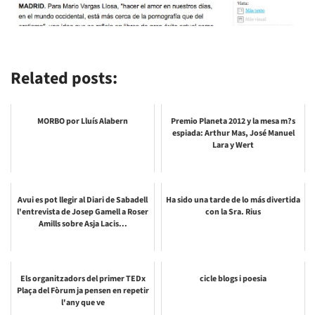
Related posts:
MORBO por Lluís Alabern
Premio Planeta 2012 y la mesa m?s
espiada: Arthur Mas, José Manuel
Lara y Wert
Avui es pot llegir al Diari de Sabadell
Ha sido una tarde de lo más divertida
l'entrevista de Josep Gamell a Roser
con la Sra. Rius
Amills sobre Asja Lacis...
Els organitzadors del primer TEDx
cicle blogs i poesia
Plaça del Fòrum ja pensen en repetir
l'any que ve