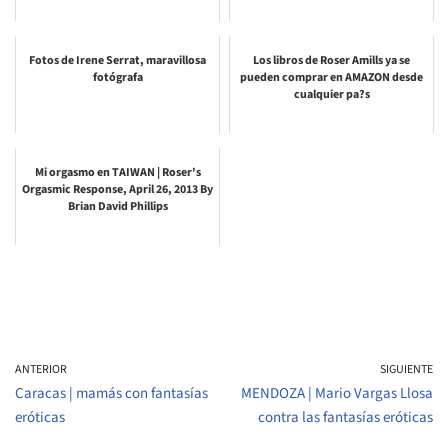
Fotos de Irene Serrat, maravillosa
Los libros de Roser Amills ya se
fotógrafa
pueden comprar en AMAZON desde
cualquier pa?s
Mi orgasmo en TAIWAN | Roser's
Orgasmic Response, April 26, 2013 By
Brian David Phillips
ANTERIOR
SIGUIENTE
Caracas | mamás con fantasías
MENDOZA | Mario Vargas Llosa
eróticas
contra las fantasías eróticas