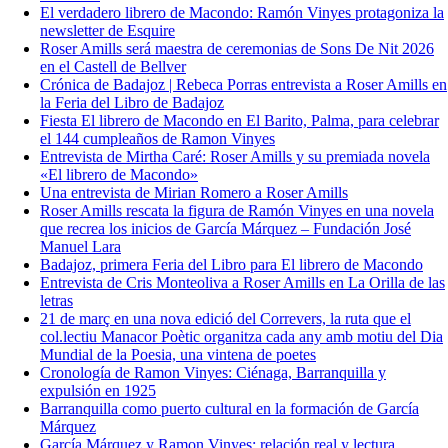
El verdadero librero de Macondo: Ramón Vinyes protagoniza la
newsletter de Esquire
Roser Amills será maestra de ceremonias de Sons De Nit 2026
en el Castell de Bellver
Crónica de Badajoz | Rebeca Porras entrevista a Roser Amills en
la Feria del Libro de Badajoz
Fiesta El librero de Macondo en El Barito, Palma, para celebrar
el 144 cumpleaños de Ramon Vinyes
Entrevista de Mirtha Caré: Roser Amills y su premiada novela
«El librero de Macondo»
Una entrevista de Mirian Romero a Roser Amills
Roser Amills rescata la figura de Ramón Vinyes en una novela
que recrea los inicios de García Márquez – Fundación José
Manuel Lara
Badajoz, primera Feria del Libro para El librero de Macondo
Entrevista de Cris Monteoliva a Roser Amills en La Orilla de las
letras
21 de març en una nova edició del Correvers, la ruta que el
col.lectiu Manacor Poètic organitza cada any amb motiu del Dia
Mundial de la Poesia, una vintena de poetes
Cronología de Ramon Vinyes: Ciénaga, Barranquilla y
expulsión en 1925
Barranquilla como puerto cultural en la formación de García
Márquez
García Márquez y Ramon Vinyes: relación real y lectura