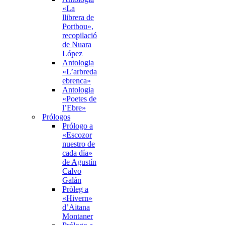
«La
llibrera de
Portbou»,
recopilació
de Nuara
López
Antologia
«L’arbreda
ebrenca»
Antologia
«Poetes de
l’Ebre»
Prólogos
Prólogo a
«Escozor
nuestro de
cada día»
de Agustín
Calvo
Galán
Pròleg a
«Hivern»
d’Aitana
Montaner