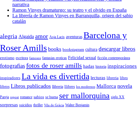
narrativa
Ramon Vinyes dramaturgo: su teatro y el olvido en España
La librería de Ramon Vinyes en Barranquilla, origen del sabio
catalán
Barcelona y
alegria
amor
Algaida
aventuras
Asja Lacis
Roser Amills
descargar libros
books
cultura
bookstagram
Felicidad sexual
erotismo
escritora
fantasias eroticas
ficción contemporánea
famosos
fotos de roser amills
fotografias
inspiraciones
hadas
historia
La vida es divertida
lecturas
inspiradores
libreria
libro
Libros publicados
Mallorca
novela
libros
llibreria
llibres
los modernos
ser mallorquina
sabios
romance
siglo XX
Pareja
repost
se buena
sorpresas
suicidios
thriller
Vila de Gràcia
Walter Benjamin