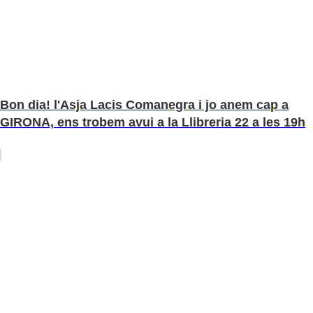
Bon dia! l'Asja Lacis Comanegra i jo anem cap a
GIRONA, ens trobem avui a la Llibreria 22 a les 19h