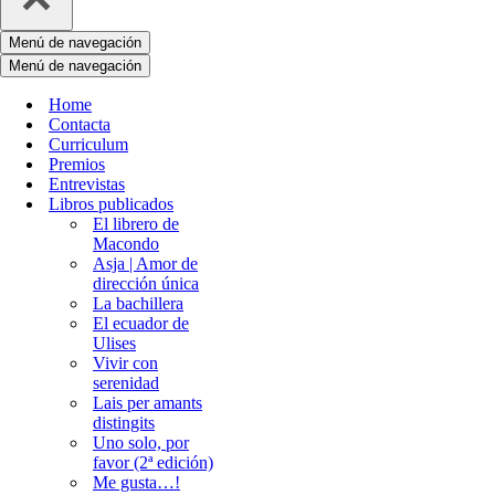
Menú de navegación
Menú de navegación
Home
Contacta
Curriculum
Premios
Entrevistas
Libros publicados
El librero de
Macondo
Asja | Amor de
dirección única
La bachillera
El ecuador de
Ulises
Vivir con
serenidad
Lais per amants
distingits
Uno solo, por
favor (2ª edición)
Me gusta…!