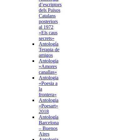
d’escriptors
dels Països
Catalans
posteriors
al 1972
«Els caus
secrets»
Antología
Terapia de
amigos
Antologia
«Amores
canallas»
Antologia
«Poesia a
la
frontera»
Antologia
«Poesart»
2018
Antología
Barcelona
– Buenos
Aires
Antologia