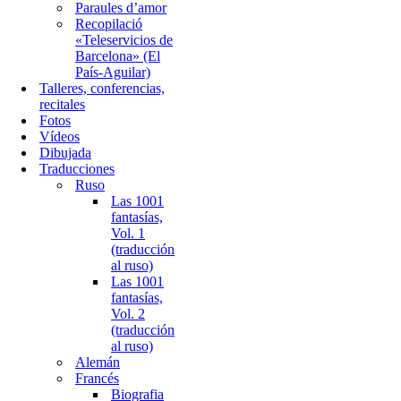
Paraules d’amor
Recopilació
«Teleservicios de
Barcelona» (El
País-Aguilar)
Talleres, conferencias,
recitales
Fotos
Vídeos
Dibujada
Traducciones
Ruso
Las 1001
fantasías,
Vol. 1
(traducción
al ruso)
Las 1001
fantasías,
Vol. 2
(traducción
al ruso)
Alemán
Francés
Biografia