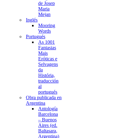
de Josep
Maria
Mejan
Inglés
Mooring
Words
Portugués
As 1001
Fantasias
Mais
Eróticas e
Selvagens
da
História,
traducción
al
portugués
Obra publicada en
Argentina
Antología
Barcelona
– Buenos
Aires (ed.
Baltasara,
Argentina)