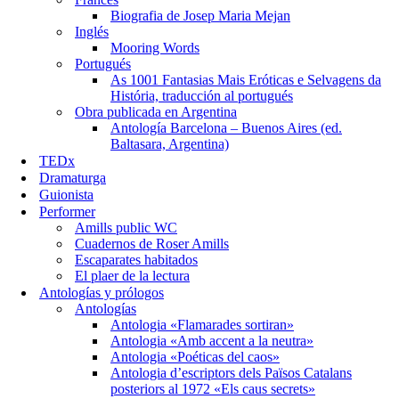
Biografia de Josep Maria Mejan
Inglés
Mooring Words
Portugués
As 1001 Fantasias Mais Eróticas e Selvagens da
História, traducción al portugués
Obra publicada en Argentina
Antología Barcelona – Buenos Aires (ed.
Baltasara, Argentina)
TEDx
Dramaturga
Guionista
Performer
Amills public WC
Cuadernos de Roser Amills
Escaparates habitados
El plaer de la lectura
Antologías y prólogos
Antologías
Antologia «Flamarades sortiran»
Antologia «Amb accent a la neutra»
Antologia «Poéticas del caos»
Antologia d’escriptors dels Països Catalans
posteriors al 1972 «Els caus secrets»