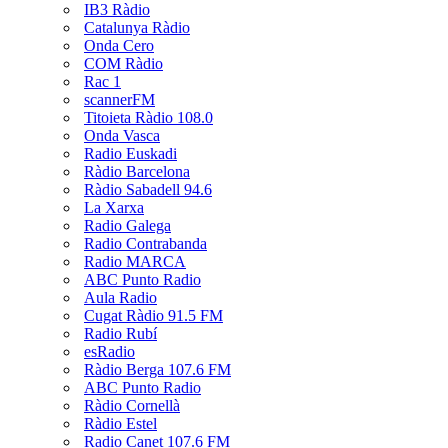
IB3 Ràdio
Catalunya Ràdio
Onda Cero
COM Ràdio
Rac 1
scannerFM
Titoieta Ràdio 108.0
Onda Vasca
Radio Euskadi
Ràdio Barcelona
Ràdio Sabadell 94.6
La Xarxa
Radio Galega
Radio Contrabanda
Radio MARCA
ABC Punto Radio
Aula Radio
Cugat Ràdio 91.5 FM
Radio Rubí
esRadio
Ràdio Berga 107.6 FM
ABC Punto Radio
Ràdio Cornellà
Ràdio Estel
Radio Canet 107.6 FM