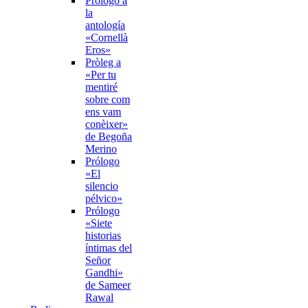
Prólogo a
la
antología
«Cornellà
Eros»
Pròleg a
«Per tu
mentiré
sobre com
ens vam
conèixer»
de Begoña
Merino
Prólogo
«El
silencio
pélvico»
Prólogo
«Siete
historias
íntimas del
Señor
Gandhi»
de Sameer
Rawal