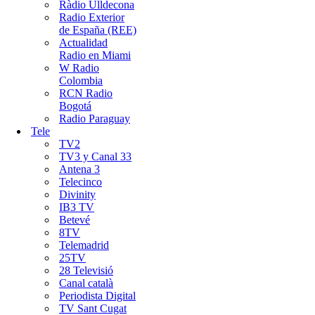
Ràdio Ulldecona
Radio Exterior
de España (REE)
Actualidad
Radio en Miami
W Radio
Colombia
RCN Radio
Bogotá
Radio Paraguay
Tele
TV2
TV3 y Canal 33
Antena 3
Telecinco
Divinity
IB3 TV
Betevé
8TV
Telemadrid
25TV
28 Televisió
Canal català
Periodista Digital
TV Sant Cugat