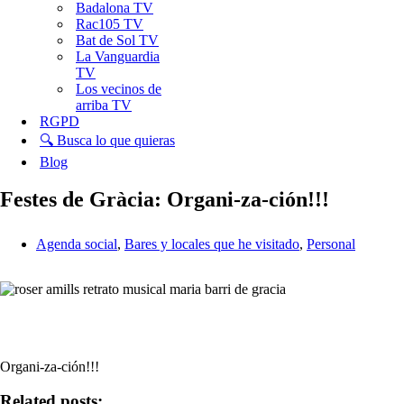
Badalona TV
Rac105 TV
Bat de Sol TV
La Vanguardia
TV
Los vecinos de
arriba TV
RGPD
🔍 Busca lo que quieras
Blog
Festes de Gràcia: Organi-za-ción!!!
Agenda social
,
Bares y locales que he visitado
,
Personal
Organi-za-ción!!!
Related posts: