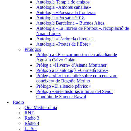
Antología Terapia de amigos
Antologia «Amores canallas»
Antologia «Poesia a la frontera»
Antologia «Poesart» 2018
Antología Barcelona – Buenos Aires
Antologia «La llibrera de Portbou», recopilació de
Nuara López
Antologia «L’arbreda ebrenca»
Antologia «Poetes de l’Ebre»
Prólogos
Prólogo a «Escozor nuestro de cada día» de
Agustín Calvo Galán
Pròleg a «Hivern» d’Aitana Montaner
Prólogo a la antología «Cornellà Eros»
Pròleg a «Per tu mentiré sobre com ens vam
conèixer» de Begoña Merino
Prólogo «El silencio pélvico»
Prólogo «Siete historias íntimas del Señor
Gandhi» de Sameer Rawal
Radio
Ona Mediterrània
RNE
Radio 3
Ràdio 4
La Ser