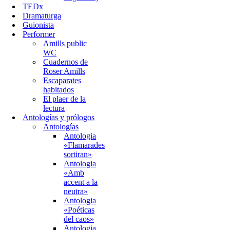
TEDx
Dramaturga
Guionista
Performer
Amills public
WC
Cuadernos de
Roser Amills
Escaparates
habitados
El plaer de la
lectura
Antologías y prólogos
Antologías
Antologia
«Flamarades
sortiran»
Antologia
«Amb
accent a la
neutra»
Antologia
«Poéticas
del caos»
Antologia