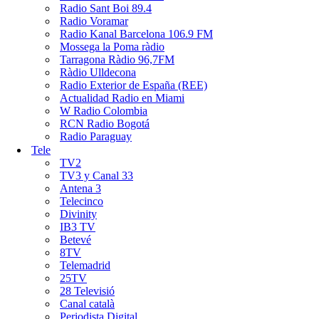
Radio Sant Boi 89.4
Radio Voramar
Radio Kanal Barcelona 106.9 FM
Mossega la Poma ràdio
Tarragona Ràdio 96,7FM
Ràdio Ulldecona
Radio Exterior de España (REE)
Actualidad Radio en Miami
W Radio Colombia
RCN Radio Bogotá
Radio Paraguay
Tele
TV2
TV3 y Canal 33
Antena 3
Telecinco
Divinity
IB3 TV
Betevé
8TV
Telemadrid
25TV
28 Televisió
Canal català
Periodista Digital