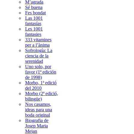
M’agrada
Sé buena
Fes bondat
Las 1001
fantasías
Les 1001
fantasies
333 vitamines
per a l’ànima
Sofrología: La
ciencia de la
serenidad
Uno solo, por
favor (1ª edición
de 1998)
Morbo, 1ª edició
del 2010
Morbo (2ª edició,
bilingüe)
Nos casamos,
ideas para una
boda original
Biografia de
Josep Maria
Mejan