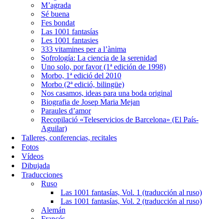
M’agrada
Sé buena
Fes bondat
Las 1001 fantasías
Les 1001 fantasies
333 vitamines per a l’ànima
Sofrología: La ciencia de la serenidad
Uno solo, por favor (1ª edición de 1998)
Morbo, 1ª edició del 2010
Morbo (2ª edició, bilingüe)
Nos casamos, ideas para una boda original
Biografia de Josep Maria Mejan
Paraules d’amor
Recopilació «Teleservicios de Barcelona» (El País-
Aguilar)
Talleres, conferencias, recitales
Fotos
Vídeos
Dibujada
Traducciones
Ruso
Las 1001 fantasías, Vol. 1 (traducción al ruso)
Las 1001 fantasías, Vol. 2 (traducción al ruso)
Alemán
Francés