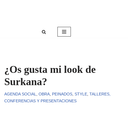
Roser Amills, escritora mallorquina
Saltar
Web oficial de Roser Amills
al
contenido
¿Os gusta mi look de
Surkana?
AGENDA SOCIAL
,
OBRA
,
PEINADOS
,
STYLE
,
TALLERES,
CONFERENCIAS Y PRESENTACIONES