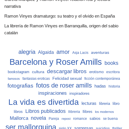
narrativa
Ramon Vinyes dramaturgo: su teatro y el olvido en España
La librería de Ramon Vinyes en Barranquilla, origen del sabio
catalán
alegria
amor
Algaida
aventuras
Asja Lacis
Barcelona y Roser Amills
books
descargar libros
cultura
bookstagram
erotismo
escritora
Felicidad sexual
fantasias eroticas
ficción contemporánea
famosos
fotos de roser amills
fotografias
hadas
historia
inspiraciones
inspiradores
La vida es divertida
lecturas
libro
libreria
Libros publicados
libros
llibreria
llibres
los modernos
Mallorca
novela
sabios
Pareja
romance
se buena
repost
ser mallorquina
sorpresas
siglo XX
suicidios
thriller