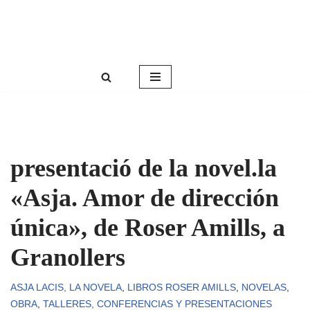
Roser Amills, escritora mallorquina
Saltar
Web oficial de Roser Amills
al
contenido
presentació de la novel.la
«Asja. Amor de dirección
única», de Roser Amills, a
Granollers
ASJA LACIS, LA NOVELA
,
LIBROS ROSER AMILLS
,
NOVELAS
,
OBRA
,
TALLERES, CONFERENCIAS Y PRESENTACIONES