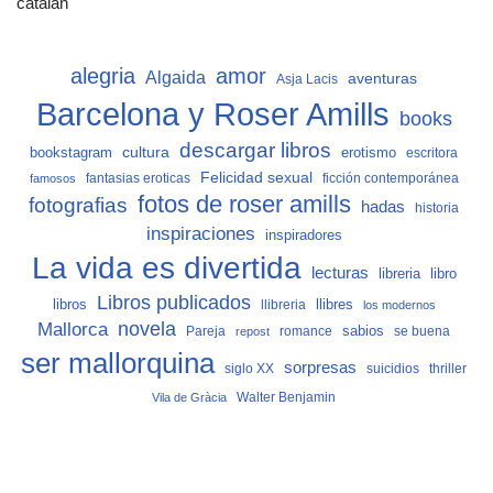
catalán
alegria
amor
Algaida
aventuras
Asja Lacis
Barcelona y Roser Amills
books
descargar libros
cultura
bookstagram
erotismo
escritora
Felicidad sexual
fantasias eroticas
ficción contemporánea
famosos
fotos de roser amills
fotografias
hadas
historia
inspiraciones
inspiradores
La vida es divertida
lecturas
libro
libreria
Libros publicados
libros
llibreria
llibres
los modernos
Mallorca
novela
sabios
Pareja
romance
se buena
repost
ser mallorquina
sorpresas
siglo XX
suicidios
thriller
Vila de Gràcia
Walter Benjamin