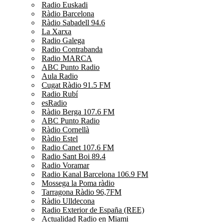
Radio Euskadi
Ràdio Barcelona
Ràdio Sabadell 94.6
La Xarxa
Radio Galega
Radio Contrabanda
Radio MARCA
ABC Punto Radio
Aula Radio
Cugat Ràdio 91.5 FM
Radio Rubí
esRadio
Ràdio Berga 107.6 FM
ABC Punto Radio
Ràdio Cornellà
Ràdio Estel
Radio Canet 107.6 FM
Radio Sant Boi 89.4
Radio Voramar
Radio Kanal Barcelona 106.9 FM
Mossega la Poma ràdio
Tarragona Ràdio 96,7FM
Ràdio Ulldecona
Radio Exterior de España (REE)
Actualidad Radio en Miami