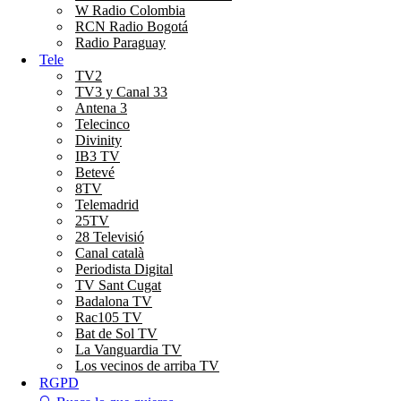
W Radio Colombia
RCN Radio Bogotá
Radio Paraguay
Tele
TV2
TV3 y Canal 33
Antena 3
Telecinco
Divinity
IB3 TV
Betevé
8TV
Telemadrid
25TV
28 Televisió
Canal català
Periodista Digital
TV Sant Cugat
Badalona TV
Rac105 TV
Bat de Sol TV
La Vanguardia TV
Los vecinos de arriba TV
RGPD