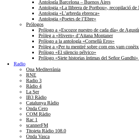
Antología Barcelona – Buenos Aires
Antologia «La llibrera de Portbou», recopilació d
Antologia «L’arbreda ebrenca»
Antologia «Poetes de l’Ebre»
Prólogos
Prólogo a «Escozor nuestro de cada día» de Agust
Pròleg a «Hivern» d’Aitana Montaner
Prólogo a la antología «Cornellà Eros»
Pròleg a «Per tu mentiré sobre com ens vam conèi
Prólogo «El silencio pélvico»
Prólogo «Siete historias íntimas del Señor Gandhi
Radio
Ona Mediterrània
RNE
Radio 3
Ràdio 4
La Ser
IB3 Ràdio
Catalunya Ràdio
Onda Cero
COM Ràdio
Rac 1
scannerFM
Titoieta Ràdio 108.0
Onda Vasca