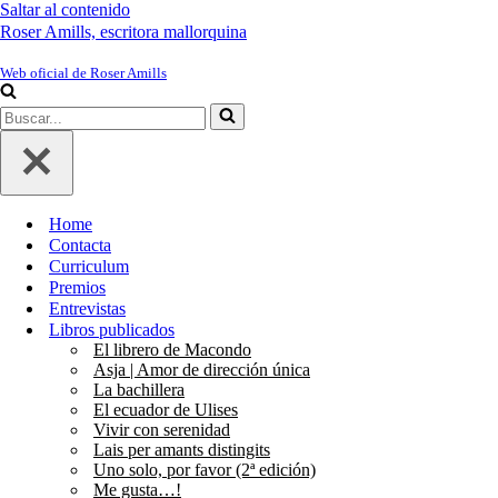
Saltar al contenido
Roser Amills, escritora mallorquina
Web oficial de Roser Amills
Buscar...
Home
Contacta
Curriculum
Premios
Entrevistas
Libros publicados
El librero de Macondo
Asja | Amor de dirección única
La bachillera
El ecuador de Ulises
Vivir con serenidad
Lais per amants distingits
Uno solo, por favor (2ª edición)
Me gusta…!