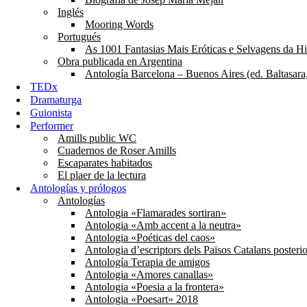
Inglés
Mooring Words
Portugués
As 1001 Fantasias Mais Eróticas e Selvagens da His
Obra publicada en Argentina
Antología Barcelona – Buenos Aires (ed. Baltasara
TEDx
Dramaturga
Guionista
Performer
Amills public WC
Cuadernos de Roser Amills
Escaparates habitados
El plaer de la lectura
Antologías y prólogos
Antologías
Antologia «Flamarades sortiran»
Antologia «Amb accent a la neutra»
Antologia «Poéticas del caos»
Antologia d’escriptors dels Països Catalans posteri
Antología Terapia de amigos
Antologia «Amores canallas»
Antologia «Poesia a la frontera»
Antologia «Poesart» 2018