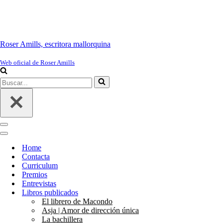
Roser Amills, escritora mallorquina
Web oficial de Roser Amills
Buscar...
Menú
de
Menú
navegación
de
Home
navegación
Contacta
Curriculum
Premios
Entrevistas
Libros publicados
El librero de Macondo
Asja | Amor de dirección única
La bachillera