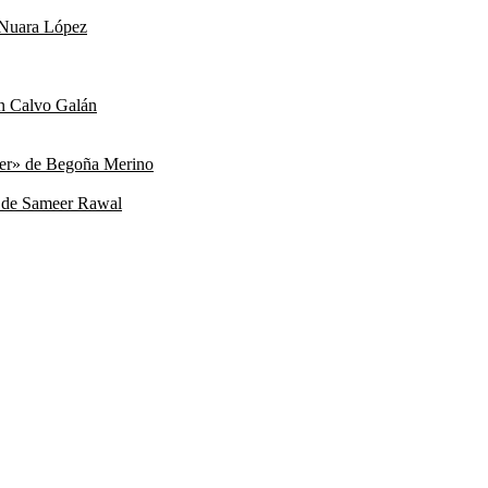
e Nuara López
ín Calvo Galán
xer» de Begoña Merino
» de Sameer Rawal