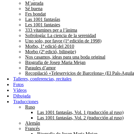
M’agrada
Sé buena
Fes bondat
Las 1001 fantasías
Les 1001 fantasies
333 vitamines per a l’ànima
Sofrología: La ciencia de la serenidad
Uno solo, por favor (1ª edición de 1998)
Morbo, 1ª edició del 2010
Morbo (2ª edició, bilingüe)
Nos casamos, ideas para una boda original
Biografia de Josep Maria Mejan
Paraules d’amor
Recopilació «Teleservicios de Barcelona» (El País-Aguila
Talleres, conferencias, recitales
Fotos
Vídeos
Dibujada
Traducciones
Ruso
Las 1001 fantasías, Vol. 1 (traducción al ruso)
Las 1001 fantasías, Vol. 2 (traducción al ruso)
Alemán
Francés
Biografia de Josep Maria Mejan