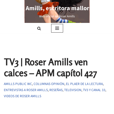
Roser Amills, escritora mallorquina
Saltar
Web oficial de Roser Amills
al
contenido
TV3 | Roser Amills ven
calces – APM capítol 427
AMILLS PUBLIC WC
,
COLUMNAS OPINIÓN
,
EL PLAER DE LA LECTURA
,
ENTREVISTAS A ROSER AMILLS
,
RESEÑAS
,
TELEVISION
,
TV3 Y CANAL 33
,
VIDEOS DE ROSER AMILLS