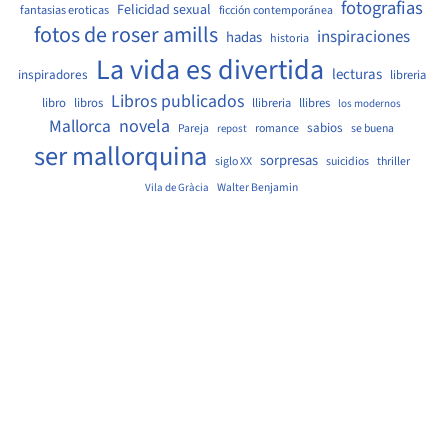
fotografias
Felicidad sexual
fantasias eroticas
ficción contemporánea
fotos de roser amills
inspiraciones
hadas
historia
La vida es divertida
lecturas
inspiradores
libreria
Libros publicados
libro
libros
llibreria
llibres
los modernos
Mallorca
novela
sabios
Pareja
romance
se buena
repost
ser mallorquina
sorpresas
siglo XX
suicidios
thriller
Walter Benjamin
Vila de Gràcia