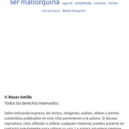
ser mallorquina
sorpresas
siglo XX
suicidios
thriller
Walter Benjamin
Vila de Gràcia
© Roser Amills
Todos los derechos reservados.
Salvo indicación expresa, los textos, imágenes, audios, vídeos y demás
contenidos publicados en este sitio pertenecen a la autora. Si deseas
reproducir, citar, difundir o utilizar cualquier material, puedes ponerte en
contacto previamente para valorar su uso. La autora agradece siempre