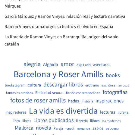
Márquez
García Márquez y Ramon Vinyes: relación real y lectura narrativa
Ramon Vinyes dramaturgo: su teatro y el olvido en España
La librería de Ramon Vinyes en Barranquilla, origen del sabio
catalán
amor
alegria
Algaida
aventuras
Asja Lacis
Barcelona y Roser Amills
books
descargar libros
cultura
bookstagram
erotismo
escritora
famosos
fotografias
Felicidad sexual
fantasias eroticas
ficción contemporánea
fotos de roser amills
inspiraciones
hadas
historia
La vida es divertida
lecturas
inspiradores
libreria
Libros publicados
libro
libros
llibreria
llibres
los modernos
Mallorca
novela
sabios
Pareja
romance
se buena
repost