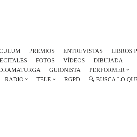
Roser Amills, escritora mallorquina
Web oficial de Roser Amills
ICULUM
PREMIOS
ENTREVISTAS
LIBROS 
RECITALES
FOTOS
VÍDEOS
DIBUJADA
DRAMATURGA
GUIONISTA
PERFORMER
RADIO
TELE
RGPD
🔍 BUSCA LO QU