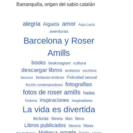
Barranquilla, origen del sabio catalán
alegria
amor
Algaida
Asja Lacis
aventuras
Barcelona y Roser
Amills
books
cultura
bookstagram
descargar libros
erotismo
escritora
Felicidad sexual
fantasias eroticas
famosos
fotografias
ficción contemporánea
fotos de roser amills
hadas
inspiraciones
inspiradores
historia
La vida es divertida
lecturas
libro
libros
libreria
Libros publicados
llibreria
llibres
Mallorca
novela
Pareja