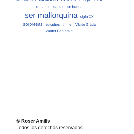
los modernos
repost
sabios
romance
se buena
ser mallorquina
siglo XX
sorpresas
suicidios
thriller
Vila de Gràcia
Walter Benjamin
© Roser Amills
Todos los derechos reservados.