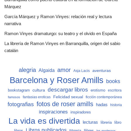
Márquez
García Márquez y Ramon Vinyes: relación real y lectura
narrativa
Ramon Vinyes dramaturgo: su teatro y el olvido en España
La librería de Ramon Vinyes en Barranquilla, origen del sabio
catalán
alegria
amor
Algaida
aventuras
Asja Lacis
Barcelona y Roser Amills
books
descargar libros
cultura
bookstagram
erotismo
escritora
Felicidad sexual
fantasias eroticas
ficción contemporánea
famosos
fotos de roser amills
fotografias
hadas
historia
inspiraciones
inspiradores
La vida es divertida
lecturas
libro
libreria
Libros publicados
libros
llibreria
llibres
los modernos