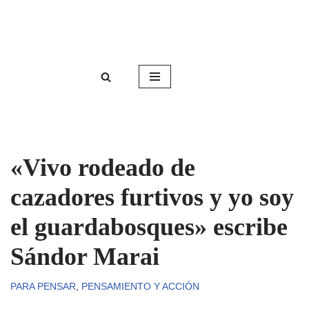
Roser Amills, escritora mallorquina
Saltar
Web oficial de Roser Amills
al
contenido
«Vivo rodeado de
cazadores furtivos y yo soy
el guardabosques» escribe
Sándor Marai
PARA PENSAR
,
PENSAMIENTO Y ACCIÓN