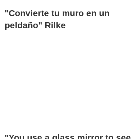
"Convierte tu muro en un
peldaño" Rilke
"You use a glass mirror to see