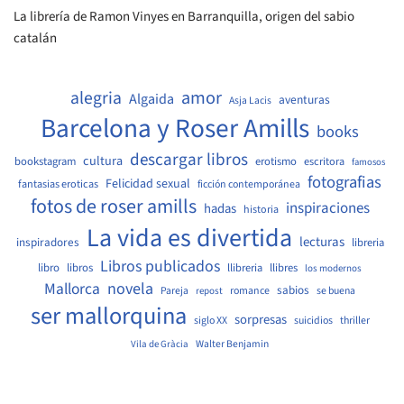
La librería de Ramon Vinyes en Barranquilla, origen del sabio
catalán
amor
alegria
Algaida
aventuras
Asja Lacis
Barcelona y Roser Amills
books
descargar libros
cultura
bookstagram
erotismo
escritora
famosos
fotografias
Felicidad sexual
fantasias eroticas
ficción contemporánea
fotos de roser amills
inspiraciones
hadas
historia
La vida es divertida
lecturas
inspiradores
libreria
Libros publicados
libro
libros
llibreria
llibres
los modernos
Mallorca
novela
sabios
Pareja
romance
se buena
repost
ser mallorquina
sorpresas
siglo XX
suicidios
thriller
Walter Benjamin
Vila de Gràcia