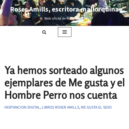
Roser Amills, escritora mallorquina
Saltar
Web oficial de Roser Amills
al
contenido
Ya hemos sorteado algunos
ejemplares de Me gusta y el
Hombre Perro nos cuenta
INSPIRACION DIGITAL
,
LIBROS ROSER AMILLS
,
ME GUSTA EL SEXO