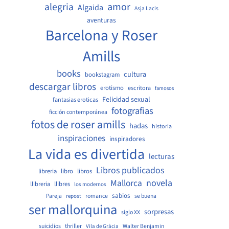
amor
alegria
Algaida
Asja Lacis
aventuras
Barcelona y Roser
Amills
books
cultura
bookstagram
descargar libros
erotismo
escritora
famosos
Felicidad sexual
fantasias eroticas
fotografias
ficción contemporánea
fotos de roser amills
hadas
historia
inspiraciones
inspiradores
La vida es divertida
lecturas
Libros publicados
libreria
libro
libros
Mallorca
novela
llibreria
llibres
los modernos
sabios
Pareja
romance
se buena
repost
ser mallorquina
sorpresas
siglo XX
suicidios
thriller
Walter Benjamin
Vila de Gràcia