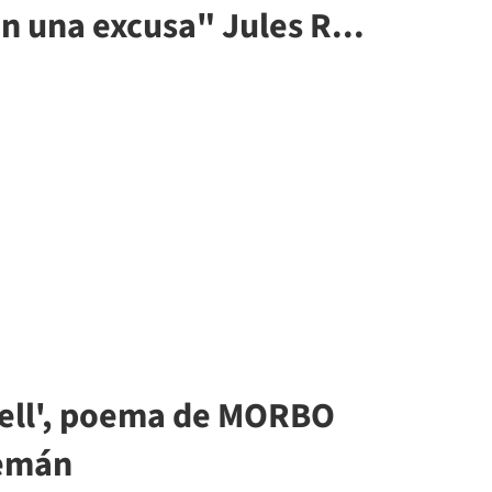
n una excusa" Jules R...
 pell', poema de MORBO
lemán