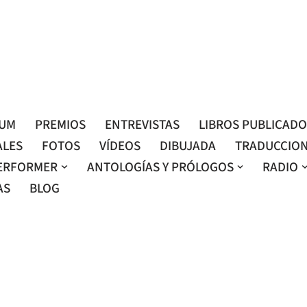
Roser Amills, escritora mallorquina
Web oficial de Roser Amills
LUM
PREMIOS
ENTREVISTAS
LIBROS PUBLICAD
ALES
FOTOS
VÍDEOS
DIBUJADA
TRADUCCIO
ERFORMER
ANTOLOGÍAS Y PRÓLOGOS
RADIO
AS
BLOG