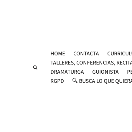
Saltar
al
contenido
HOME
CONTACTA
CURRICU
TALLERES, CONFERENCIAS, RECIT
DRAMATURGA
GUIONISTA
P
RGPD
🔍 BUSCA LO QUE QUIER