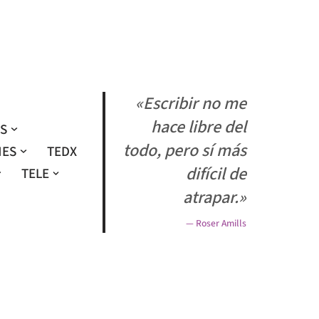
«Escribir no me
hace libre del
OS
todo, pero sí más
NES
TEDX
difícil de
TELE
atrapar.»
— Roser Amills