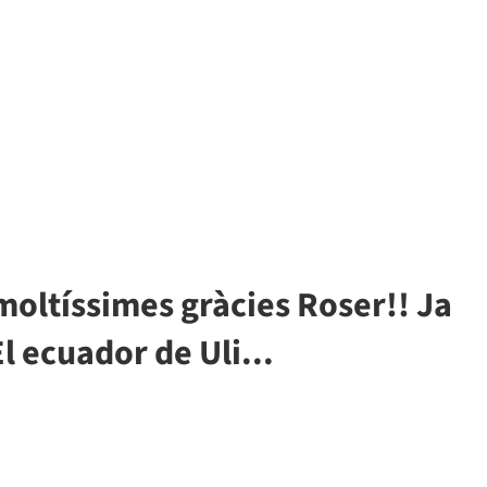
"moltíssimes gràcies Roser!! Ja
El ecuador de Uli...