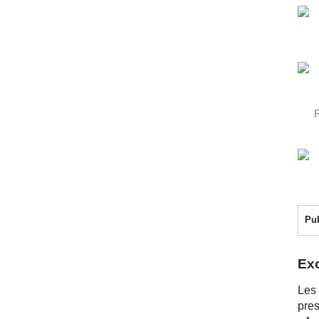
Pu
Exc
Les 
pres