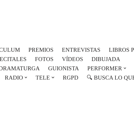
Roser Amills, escritora mallorquina
Web oficial de Roser Amills
ICULUM
PREMIOS
ENTREVISTAS
LIBROS 
RECITALES
FOTOS
VÍDEOS
DIBUJADA
DRAMATURGA
GUIONISTA
PERFORMER
RADIO
TELE
RGPD
🔍 BUSCA LO QU