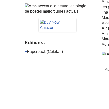
Amb 
les 
l’ha
Mass
Vice
Aina
Amil
Marg
Editions:
Agnè
Paperback
(Catalan)
Am