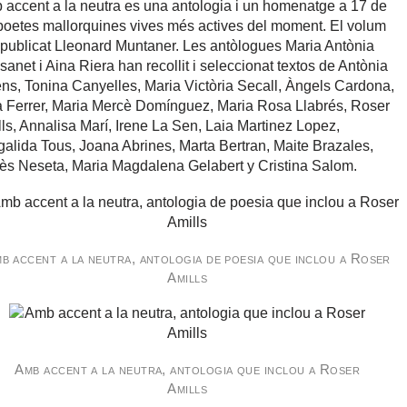
accent a la neutra es una antologia i un homenatge a 17 de
poetes mallorquines vives més actives del moment. El volum
 publicat Lleonard Muntaner. Les antòlogues Maria Antònia
anet i Aina Riera han recollit i seleccionat textos de Antònia
ns, Tonina Canyelles, Maria Victòria Secall, Àngels Cardona,
 Ferrer, Maria Mercè Domínguez, Maria Rosa Llabrés, Roser
ls, Annalisa Marí, Irene La Sen, Laia Martinez Lopez,
alida Tous, Joana Abrines, Marta Bertran, Maite Brazales,
s Neseta, Maria Magdalena Gelabert y Cristina Salom.
b accent a la neutra, antologia de poesia que inclou a Roser
Amills
Amb accent a la neutra, antologia que inclou a Roser
Amills