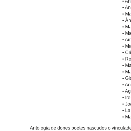
• An
• An
• Ma
• À
• Ma
• M
• Ai
• M
• Cr
• Ro
• Ma
• Ma
• Gl
• An
• Ag
• Ir
• Jo
• La
• Ma
Antologia de dones poetes nascudes o vinculades