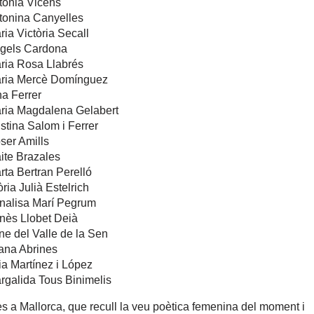
tònia Vicens
tonina Canyelles
ria Victòria Secall
ngels Cardona
ria Rosa Llabrés
aria Mercè Domínguez
na Ferrer
aria Magdalena Gelabert
istina Salom i Ferrer
ser Amills
ite Brazales
rta Bertran Perelló
òria Julià Estelrich
nalisa Marí Pegrum
nès Llobet Deià
ene del Valle de la Sen
ana Abrines
ia Martínez i López
rgalida Tous Binimelis
 a Mallorca, que recull la veu poètica femenina del moment i