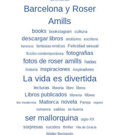
Barcelona y Roser
Amills
books
cultura
bookstagram
descargar libros
erotismo
escritora
Felicidad sexual
fantasias eroticas
famosos
fotografias
ficción contemporánea
fotos de roser amills
hadas
inspiraciones
inspiradores
historia
La vida es divertida
lecturas
libro
libros
libreria
Libros publicados
llibreria
llibres
Mallorca
novela
Pareja
los modernos
repost
sabios
romance
se buena
ser mallorquina
siglo XX
sorpresas
suicidios
thriller
Vila de Gràcia
Walter Benjamin