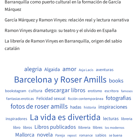
Barranquilla como puerto cultural en la formación de García
Márquez
García Márquez y Ramon Vinyes: relación real y lectura narrativa
Ramon Vinyes dramaturgo: su teatro y el olvido en España
La librería de Ramon Vinyes en Barranquilla, origen del sabio
catalán
amor
alegria
Algaida
aventuras
Asja Lacis
Barcelona y Roser Amills
books
descargar libros
cultura
bookstagram
erotismo
escritora
famosos
fotografias
Felicidad sexual
fantasias eroticas
ficción contemporánea
fotos de roser amills
inspiraciones
hadas
historia
La vida es divertida
lecturas
inspiradores
libreria
Libros publicados
libro
libros
llibreria
llibres
los modernos
Mallorca
novela
sabios
Pareja
romance
se buena
repost