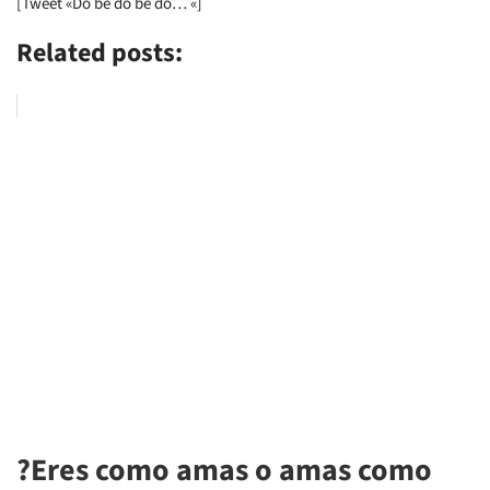
[Tweet «Do be do be do… «]
Related posts:
?Eres como amas o amas como