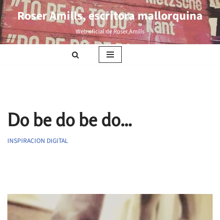
Roser Amills, escritora mallorquina
Saltar
Web oficial de Roser Amills
al
contenido
Do be do be do…
INSPIRACION DIGITAL