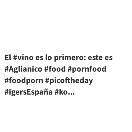
El #vino es lo primero: este es
#Aglianico #food #pornfood
#foodporn #picoftheday
#igersEspaña #ko...