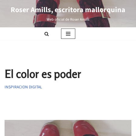
Roser Amills, escritora mallorquina
Saltar
Web oficial de Roser Amills
al
contenido
El color es poder
INSPIRACION DIGITAL