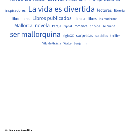
La vida es divertida
lecturas
inspiradores
libreria
Libros publicados
libro
libros
llibreria
llibres
los modernos
Mallorca
novela
sabios
Pareja
romance
se buena
repost
ser mallorquina
sorpresas
siglo XX
suicidios
thriller
Walter Benjamin
Vila de Gràcia