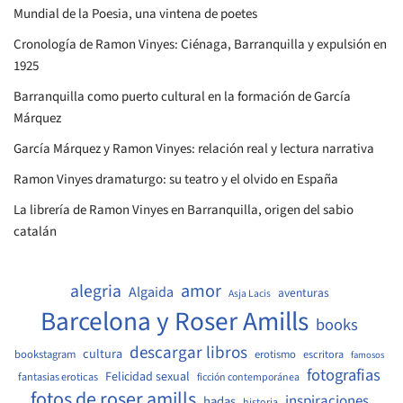
Mundial de la Poesia, una vintena de poetes
Cronología de Ramon Vinyes: Ciénaga, Barranquilla y expulsión en
1925
Barranquilla como puerto cultural en la formación de García
Márquez
García Márquez y Ramon Vinyes: relación real y lectura narrativa
Ramon Vinyes dramaturgo: su teatro y el olvido en España
La librería de Ramon Vinyes en Barranquilla, origen del sabio
catalán
amor
alegria
Algaida
aventuras
Asja Lacis
Barcelona y Roser Amills
books
descargar libros
cultura
bookstagram
erotismo
escritora
famosos
fotografias
Felicidad sexual
fantasias eroticas
ficción contemporánea
fotos de roser amills
inspiraciones
hadas
historia