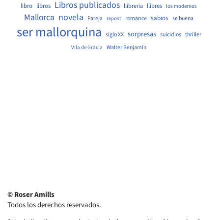
Libros publicados
libro
libros
llibreria
llibres
los modernos
Mallorca
novela
sabios
Pareja
romance
se buena
repost
ser mallorquina
sorpresas
siglo XX
suicidios
thriller
Walter Benjamin
Vila de Gràcia
© Roser Amills
Todos los derechos reservados.