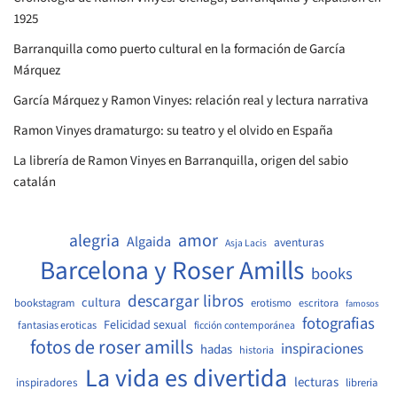
1925
Barranquilla como puerto cultural en la formación de García
Márquez
García Márquez y Ramon Vinyes: relación real y lectura narrativa
Ramon Vinyes dramaturgo: su teatro y el olvido en España
La librería de Ramon Vinyes en Barranquilla, origen del sabio
catalán
amor
alegria
Algaida
aventuras
Asja Lacis
Barcelona y Roser Amills
books
descargar libros
cultura
bookstagram
erotismo
escritora
famosos
fotografias
Felicidad sexual
fantasias eroticas
ficción contemporánea
fotos de roser amills
inspiraciones
hadas
historia
La vida es divertida
lecturas
inspiradores
libreria