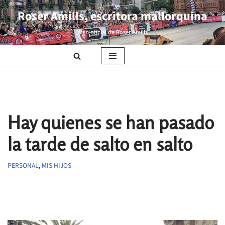
Roser Amills, escritora mallorquina
Saltar
Web oficial de Roser Amills
al
contenido
Hay quienes se han pasado
la tarde de salto en salto
PERSONAL
,
MIS HIJOS