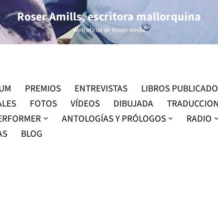
Roser Amills, escritora mallorquina
Web oficial de Roser Amills
LUM
PREMIOS
ENTREVISTAS
LIBROS PUBLICAD
ALES
FOTOS
VÍDEOS
DIBUJADA
TRADUCCIO
ERFORMER
ANTOLOGÍAS Y PRÓLOGOS
RADIO
AS
BLOG