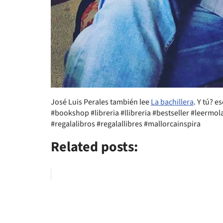
José Luis Perales también lee
La bachillera
. Y tú? e
#bookshop #libreria #llibreria #bestseller #leermo
#regalalibros #regalallibres #mallorcainspira
Related posts: