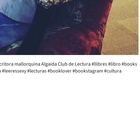
scritora mallorquina Algaida Club de Lectura #llibres #libro #books
la #leeressexy #lecturas #booklover #bookstagram #cultura