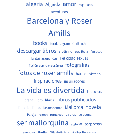
amor
alegria
Algaida
Asja Lacis
aventuras
Barcelona y Roser
Amills
books
cultura
bookstagram
descargar libros
erotismo
escritora
famosos
Felicidad sexual
fantasias eroticas
fotografias
ficción contemporánea
fotos de roser amills
hadas
historia
inspiraciones
inspiradores
La vida es divertida
lecturas
Libros publicados
libreria
libro
libros
Mallorca
novela
llibreria
llibres
los modernos
sabios
Pareja
romance
se buena
repost
ser mallorquina
sorpresas
siglo XX
suicidios
thriller
Walter Benjamin
Vila de Gràcia