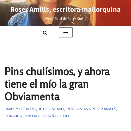
Roser Amills, escritora mallorquina
Saltar
Web oficial de Roser Amills
al
contenido
Pins chulísimos, y ahora
tiene el mío la gran
Obviamenta
BARES Y LOCALES QUE HE VISITADO
,
ENTREVISTAS A ROSER AMILLS
,
PEINADOS
,
PERSONAL
,
RESEÑAS
,
STYLE