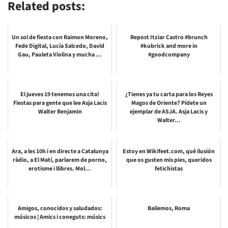
Related posts:
Un sol de fiesta con Raimon Moreno,
Repost Itziar Castro #brunch
Fede Digital, Lucía Salcedo, David
#kubrick and more in
Gau, Pauleta Violina y mucha ...
#goodcompany
El jueves 19 tenemos una cita!
¿Tienes ya tu carta para los Reyes
Fiestas para gente que lee Asja Lacis
Magos de Oriente? Pídete un
Walter Benjamin
ejemplar de ASJA. Asja Lacis y
Walter...
Ara, a les 10h i en directe a Catalunya
Estoy en Wikifeet.com, qué ilusión
ràdio, a El Matí, parlarem de porno,
que os gusten mis pies, queridos
erotisme i llibres. Mol...
fetichistas
Amigos, conocidos y saludados:
Bailemos, Roma
músicos | Amics i coneguts: músics