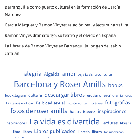
Barranquilla como puerto cultural en la formación de García
Márquez
García Márquez y Ramon Vinyes: relación real y lectura narrativa
Ramon Vinyes dramaturgo: su teatro y el olvido en España
La librería de Ramon Vinyes en Barranquilla, origen del sabio
catalán
amor
alegria
Algaida
aventuras
Asja Lacis
Barcelona y Roser Amills
books
descargar libros
cultura
bookstagram
erotismo
escritora
famosos
fotografias
Felicidad sexual
fantasias eroticas
ficción contemporánea
fotos de roser amills
inspiraciones
hadas
historia
La vida es divertida
lecturas
inspiradores
libreria
Libros publicados
libro
libros
llibreria
llibres
los modernos