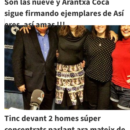
Son las nueve y Arantxa Coca
sigue firmando ejemplares de Así
eres, así amas !!!
Tinc devant 2 homes súper
concentrats parlant ara mateix de