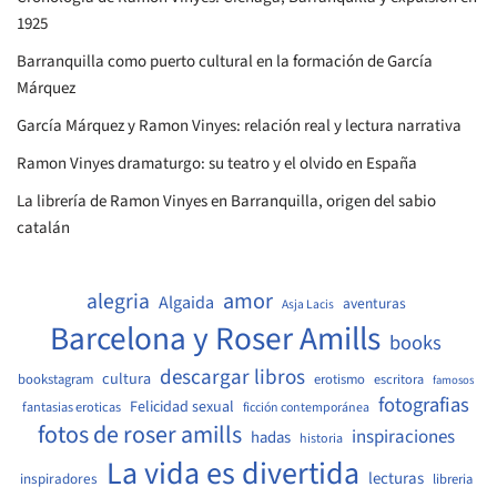
1925
Barranquilla como puerto cultural en la formación de García
Márquez
García Márquez y Ramon Vinyes: relación real y lectura narrativa
Ramon Vinyes dramaturgo: su teatro y el olvido en España
La librería de Ramon Vinyes en Barranquilla, origen del sabio
catalán
amor
alegria
Algaida
aventuras
Asja Lacis
Barcelona y Roser Amills
books
descargar libros
cultura
bookstagram
erotismo
escritora
famosos
fotografias
Felicidad sexual
fantasias eroticas
ficción contemporánea
fotos de roser amills
inspiraciones
hadas
historia
La vida es divertida
lecturas
inspiradores
libreria