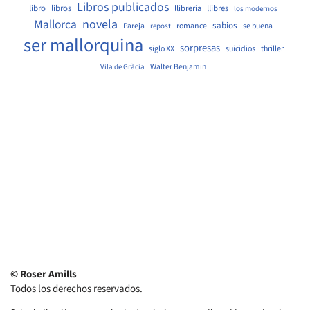
Libros publicados
libro
libros
llibreria
llibres
los modernos
Mallorca
novela
sabios
Pareja
romance
se buena
repost
ser mallorquina
sorpresas
siglo XX
suicidios
thriller
Walter Benjamin
Vila de Gràcia
© Roser Amills
Todos los derechos reservados.