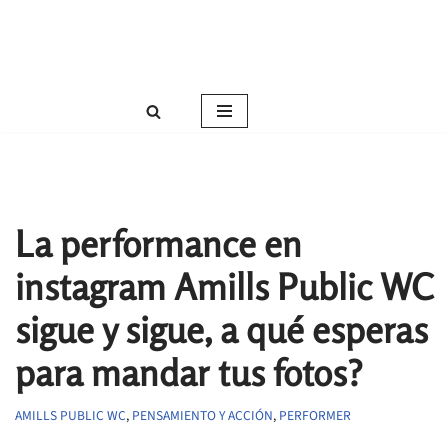
Roser Amills, escritora mallorquina
Saltar
Web oficial de Roser Amills
al
contenido
La performance en
instagram Amills Public WC
sigue y sigue, a qué esperas
para mandar tus fotos?
AMILLS PUBLIC WC
,
PENSAMIENTO Y ACCIÓN
,
PERFORMER