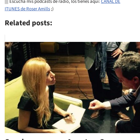
||| Escucha mis podcasts de radio, los tienes aquí:
CANAL DE
ITUNES de Roser Amills
;)
Related posts: