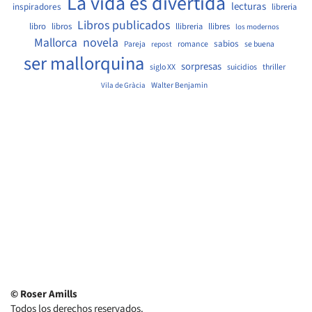
La vida es divertida
lecturas
inspiradores
libreria
Libros publicados
libro
libros
llibreria
llibres
los modernos
Mallorca
novela
sabios
Pareja
romance
se buena
repost
ser mallorquina
sorpresas
siglo XX
suicidios
thriller
Walter Benjamin
Vila de Gràcia
© Roser Amills
Todos los derechos reservados.