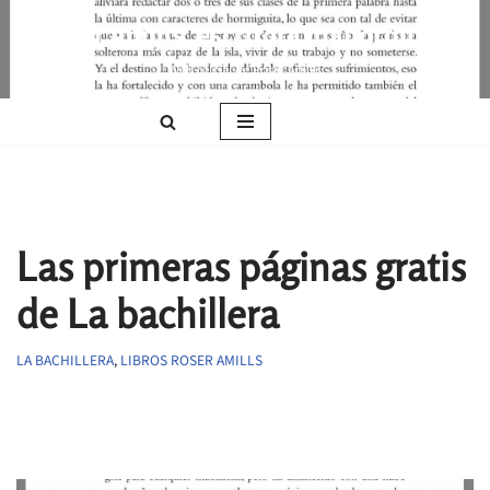
Roser Amills, escritora mallorquina
Saltar
Web oficial de Roser Amills
al
contenido
Las primeras páginas gratis
de La bachillera
LA BACHILLERA
,
LIBROS ROSER AMILLS