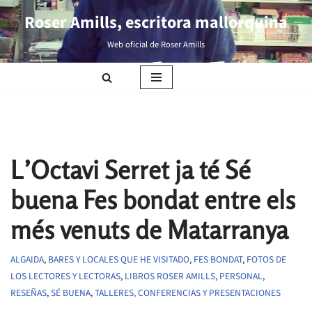
Roser Amills, escritora mallorquina
Saltar
Web oficial de Roser Amills
al
contenido
L’Octavi Serret ja té Sé
buena Fes bondat entre els
més venuts de Matarranya
ALGAIDA
,
BARES Y LOCALES QUE HE VISITADO
,
FES BONDAT
,
FOTOS DE
LOS LECTORES Y LECTORAS
,
LIBROS ROSER AMILLS
,
PERSONAL
,
RESEÑAS
,
SÉ BUENA
,
TALLERES, CONFERENCIAS Y PRESENTACIONES