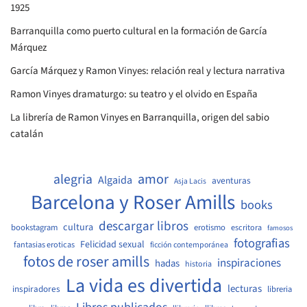
1925
Barranquilla como puerto cultural en la formación de García
Márquez
García Márquez y Ramon Vinyes: relación real y lectura narrativa
Ramon Vinyes dramaturgo: su teatro y el olvido en España
La librería de Ramon Vinyes en Barranquilla, origen del sabio
catalán
amor
alegria
Algaida
aventuras
Asja Lacis
Barcelona y Roser Amills
books
descargar libros
cultura
bookstagram
erotismo
escritora
famosos
fotografias
Felicidad sexual
fantasias eroticas
ficción contemporánea
fotos de roser amills
inspiraciones
hadas
historia
La vida es divertida
lecturas
inspiradores
libreria