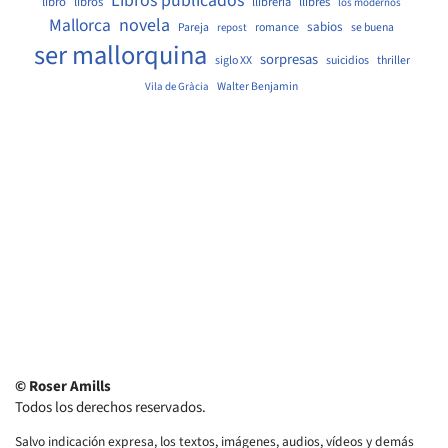
Libros publicados
libro
libros
llibreria
llibres
los modernos
Mallorca
novela
sabios
Pareja
romance
se buena
repost
ser mallorquina
sorpresas
siglo XX
suicidios
thriller
Walter Benjamin
Vila de Gràcia
© Roser Amills
Todos los derechos reservados.
Salvo indicación expresa, los textos, imágenes, audios, vídeos y demás