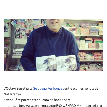
L’Octavi Serret ja té
Sé buena
Fes bondat
entre els més venuts de
Matarranya
A ver qué te parece este cuento de hadas para
adultos.http://www.amazon.es/dp/B00IWSNR3O Me encantaría tu