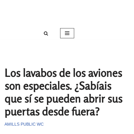
Roser Amills, escritora mallorquina
Saltar
Web oficial de Roser Amills
al
contenido
Los lavabos de los aviones
son especiales. ¿Sabíais
que sí se pueden abrir sus
puertas desde fuera?
AMILLS PUBLIC WC