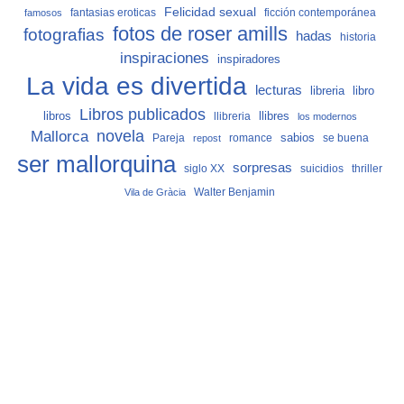
Felicidad sexual
fantasias eroticas
ficción contemporánea
famosos
fotos de roser amills
fotografias
hadas
historia
inspiraciones
inspiradores
La vida es divertida
lecturas
libro
libreria
Libros publicados
libros
llibreria
llibres
los modernos
Mallorca
novela
sabios
Pareja
romance
se buena
repost
ser mallorquina
sorpresas
siglo XX
suicidios
thriller
Vila de Gràcia
Walter Benjamin