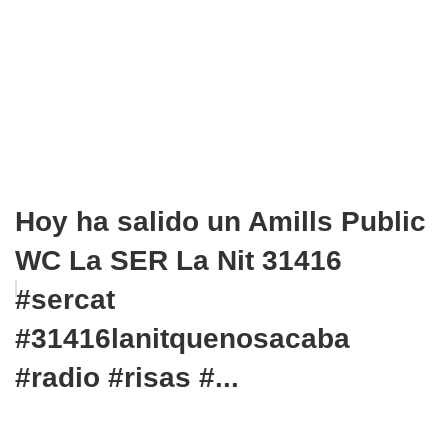
Hoy ha salido un Amills Public
WC La SER La Nit 31416
#sercat
#31416lanitquenosacaba
#radio #risas #...