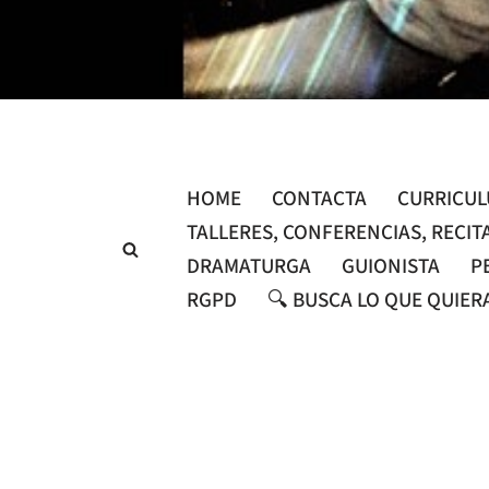
Saltar
al
contenido
HOME
CONTACTA
CURRICU
TALLERES, CONFERENCIAS, RECIT
DRAMATURGA
GUIONISTA
P
RGPD
🔍 BUSCA LO QUE QUIER