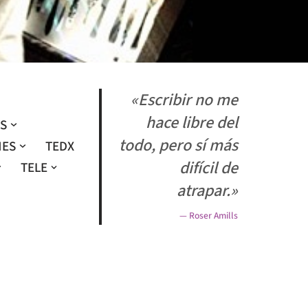
«Escribir no me
hace libre del
OS
todo, pero sí más
NES
TEDX
difícil de
TELE
atrapar.»
— Roser Amills