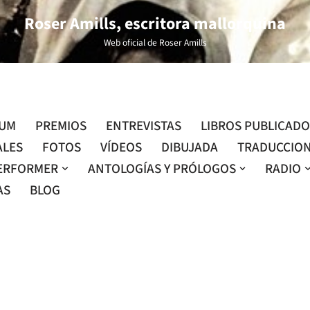
Roser Amills, escritora mallorquina
Web oficial de Roser Amills
LUM
PREMIOS
ENTREVISTAS
LIBROS PUBLICAD
ALES
FOTOS
VÍDEOS
DIBUJADA
TRADUCCIO
ERFORMER
ANTOLOGÍAS Y PRÓLOGOS
RADIO
AS
BLOG