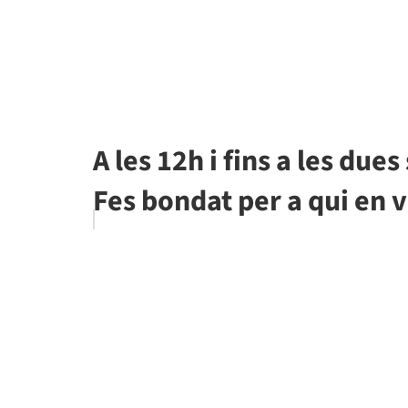
A les 12h i fins a les due
Fes bondat per a qui en 