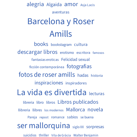
amor
alegria
Algaida
Asja Lacis
aventuras
Barcelona y Roser
Amills
books
cultura
bookstagram
descargar libros
erotismo
escritora
famosos
Felicidad sexual
fantasias eroticas
fotografias
ficción contemporánea
fotos de roser amills
hadas
historia
inspiraciones
inspiradores
La vida es divertida
lecturas
Libros publicados
libreria
libro
libros
Mallorca
novela
llibreria
llibres
los modernos
sabios
Pareja
romance
se buena
repost
ser mallorquina
sorpresas
siglo XX
suicidios
thriller
Walter Benjamin
Vila de Gràcia