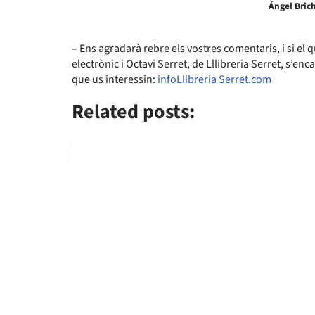
Ángel Bric
– Ens agradarà rebre els vostres comentaris, i si e
electrònic i Octavi Serret, de Lllibreria Serret, s’enc
que us interessin:
infoLlibreria Serret.com
Related posts: