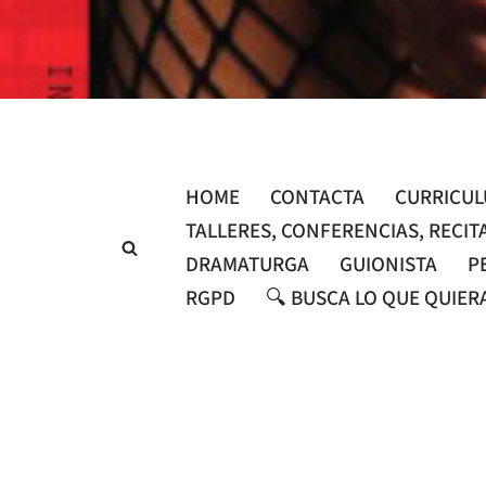
Saltar
al
contenido
HOME
CONTACTA
CURRICU
TALLERES, CONFERENCIAS, RECIT
DRAMATURGA
GUIONISTA
P
RGPD
🔍 BUSCA LO QUE QUIER