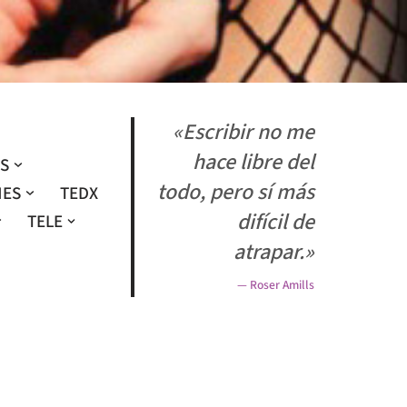
«Escribir no me
hace libre del
OS
todo, pero sí más
NES
TEDX
difícil de
TELE
atrapar.»
— Roser Amills