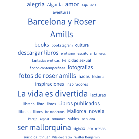
amor
alegria
Algaida
Asja Lacis
aventuras
Barcelona y Roser
Amills
books
cultura
bookstagram
descargar libros
erotismo
escritora
famosos
Felicidad sexual
fantasias eroticas
fotografias
ficción contemporánea
fotos de roser amills
hadas
historia
inspiraciones
inspiradores
La vida es divertida
lecturas
Libros publicados
libreria
libro
libros
Mallorca
novela
llibreria
llibres
los modernos
sabios
Pareja
romance
se buena
repost
ser mallorquina
sorpresas
siglo XX
suicidios
thriller
Walter Benjamin
Vila de Gràcia