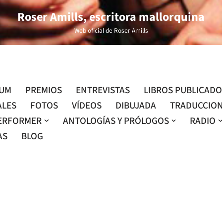
Roser Amills, escritora mallorquina
Web oficial de Roser Amills
LUM
PREMIOS
ENTREVISTAS
LIBROS PUBLICAD
ALES
FOTOS
VÍDEOS
DIBUJADA
TRADUCCIO
ERFORMER
ANTOLOGÍAS Y PRÓLOGOS
RADIO
AS
BLOG