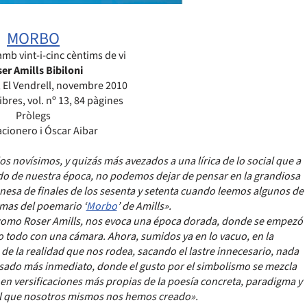
MORBO
mb vint-i-cinc cèntims de vi
er Amills Bibiloni
, El Vendrell, novembre 2010
libres, vol. nº 13, 84 pàgines
Pròlegs
acionero i Óscar Aibar
os novísimos, y quizás más avezados a una lírica de lo social que a
ndo de nuestra época, no podemos dejar de pensar en la grandiosa
onesa de finales de los sesenta y setenta cuando leemos algunos de
mas del poemario ‘
Morbo
’ de Amills».
I, como Roser Amills, nos evoca una época dorada, donde se empezó
o todo con una cámara. Ahora, sumidos ya en lo vacuo, en la
a de la realidad que nos rodea, sacando el lastre innecesario, nada
sado más inmediato, donde el gusto por el simbolismo se mezcla
 en versificaciones más propias de la poesía concreta, paradigma y
al que nosotros mismos nos hemos creado».