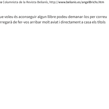
hs
Columnista de la Revista Belianís, http://
www.belianis.es/angelBrichs.htm
l que voleu és aconseguir algun llibre podeu demanar-los per correu
arregarà de fer-vos arribar molt aviat i directament a casa els títols