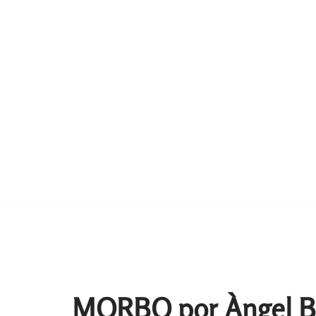
MORBO por Àngel B