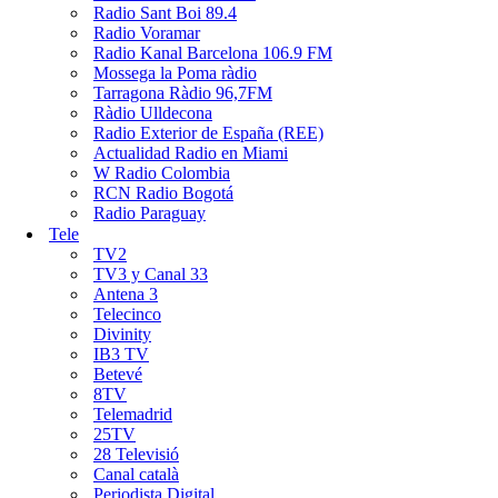
Radio Sant Boi 89.4
Radio Voramar
Radio Kanal Barcelona 106.9 FM
Mossega la Poma ràdio
Tarragona Ràdio 96,7FM
Ràdio Ulldecona
Radio Exterior de España (REE)
Actualidad Radio en Miami
W Radio Colombia
RCN Radio Bogotá
Radio Paraguay
Tele
TV2
TV3 y Canal 33
Antena 3
Telecinco
Divinity
IB3 TV
Betevé
8TV
Telemadrid
25TV
28 Televisió
Canal català
Periodista Digital