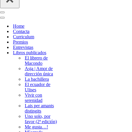
Menú
de
Menú
navegación
de
Home
navegación
Contacta
Curriculum
Premios
Entrevistas
Libros publicados
El librero de
Macondo
Asja | Amor de
dirección única
La bachillera
El ecuador de
Ulises
Vivir con
serenidad
Lais per amants
distingits
Uno solo, por
favor (2ª edición)
Me gusta…!