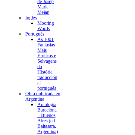
de Josep
Maria
Mejan
Inglés
Mooring
Words
Portugués
As 1001
Fantasias
Mais
Eróticas e
Selvagens
da
História,
traducción
al
portugués
Obra publicada en
Argentina
Antología
Barcelona
– Buenos
Aires (ed.
Baltasara,
Argentina)