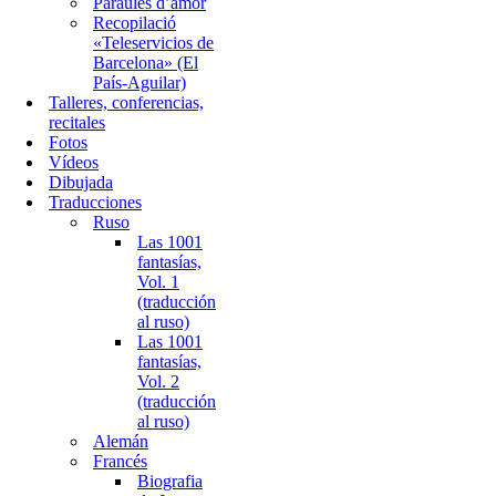
Paraules d’amor
Recopilació
«Teleservicios de
Barcelona» (El
País-Aguilar)
Talleres, conferencias,
recitales
Fotos
Vídeos
Dibujada
Traducciones
Ruso
Las 1001
fantasías,
Vol. 1
(traducción
al ruso)
Las 1001
fantasías,
Vol. 2
(traducción
al ruso)
Alemán
Francés
Biografia