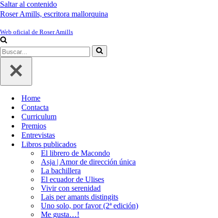
Saltar al contenido
Roser Amills, escritora mallorquina
Web oficial de Roser Amills
Buscar...
Home
Contacta
Curriculum
Premios
Entrevistas
Libros publicados
El librero de Macondo
Asja | Amor de dirección única
La bachillera
El ecuador de Ulises
Vivir con serenidad
Lais per amants distingits
Uno solo, por favor (2ª edición)
Me gusta…!