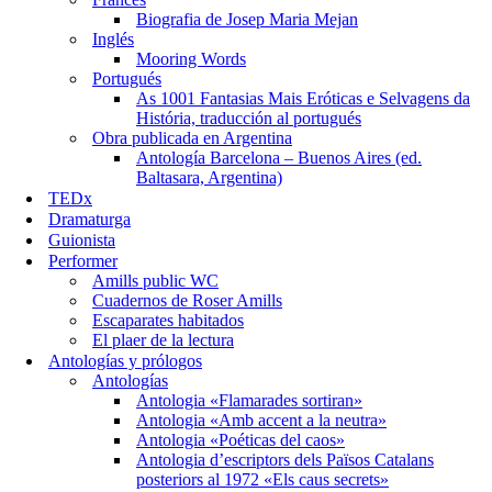
Biografia de Josep Maria Mejan
Inglés
Mooring Words
Portugués
As 1001 Fantasias Mais Eróticas e Selvagens da
História, traducción al portugués
Obra publicada en Argentina
Antología Barcelona – Buenos Aires (ed.
Baltasara, Argentina)
TEDx
Dramaturga
Guionista
Performer
Amills public WC
Cuadernos de Roser Amills
Escaparates habitados
El plaer de la lectura
Antologías y prólogos
Antologías
Antologia «Flamarades sortiran»
Antologia «Amb accent a la neutra»
Antologia «Poéticas del caos»
Antologia d’escriptors dels Països Catalans
posteriors al 1972 «Els caus secrets»