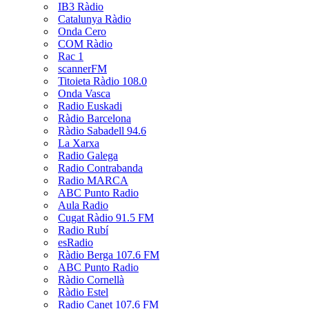
IB3 Ràdio
Catalunya Ràdio
Onda Cero
COM Ràdio
Rac 1
scannerFM
Titoieta Ràdio 108.0
Onda Vasca
Radio Euskadi
Ràdio Barcelona
Ràdio Sabadell 94.6
La Xarxa
Radio Galega
Radio Contrabanda
Radio MARCA
ABC Punto Radio
Aula Radio
Cugat Ràdio 91.5 FM
Radio Rubí
esRadio
Ràdio Berga 107.6 FM
ABC Punto Radio
Ràdio Cornellà
Ràdio Estel
Radio Canet 107.6 FM