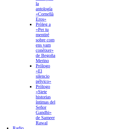
la
antología
«Cornellà
Eros»
Pròleg a
«Per tu
mentiré
sobre com
ens vam
conèixer»
de Begoña
Merino
Prólogo
«El
silencio
pélvico»
Prólogo
«Siete
historias
íntimas del
Señor
Gandhi»
de Sameer
Rawal
Radio