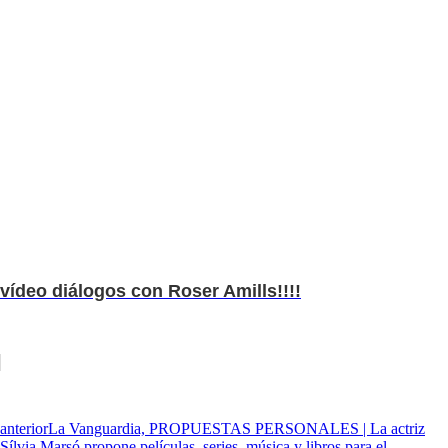
vídeo diálogos con Roser Amills!!!!
anterior
La Vanguardia, PROPUESTAS PERSONALES | La actriz
Sílvia Marsó propone películas, series, música y libros para el