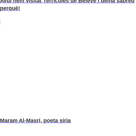
Avui hem visitat Terrícoles de Betevé i demà sabreu
perquè!
Maram Al-Masri, poeta siria