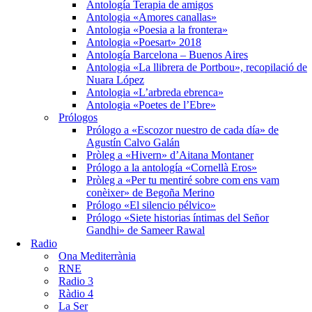
Antología Terapia de amigos
Antologia «Amores canallas»
Antologia «Poesia a la frontera»
Antologia «Poesart» 2018
Antología Barcelona – Buenos Aires
Antologia «La llibrera de Portbou», recopilació de
Nuara López
Antologia «L’arbreda ebrenca»
Antologia «Poetes de l’Ebre»
Prólogos
Prólogo a «Escozor nuestro de cada día» de
Agustín Calvo Galán
Pròleg a «Hivern» d’Aitana Montaner
Prólogo a la antología «Cornellà Eros»
Pròleg a «Per tu mentiré sobre com ens vam
conèixer» de Begoña Merino
Prólogo «El silencio pélvico»
Prólogo «Siete historias íntimas del Señor
Gandhi» de Sameer Rawal
Radio
Ona Mediterrània
RNE
Radio 3
Ràdio 4
La Ser