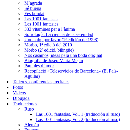
M’agrada
Sé buena
Fes bondat
Las 1001 fantasías
Les 1001 fantasies
333 vitamines per a l’ànima
Sofrología: La ciencia de la serenidad
Uno solo, por favor (1ª edición de 1998)
Morbo, 1ª edició del 2010
Morbo (2ª edició, bilingüe)
Nos casamos, ideas para una boda original
Biografia de Josep Maria Mejan
Paraules d’amor
Recopilació «Teleservicios de Barcelona» (El País-
Aguilar)
Talleres, conferencias, recitales
Fotos
Vídeos
Dibujada
Traducciones
Ruso
Las 1001 fantasías, Vol. 1 (traducción al ruso)
Las 1001 fantasías, Vol. 2 (traducción al ruso)
Alemán
Francés