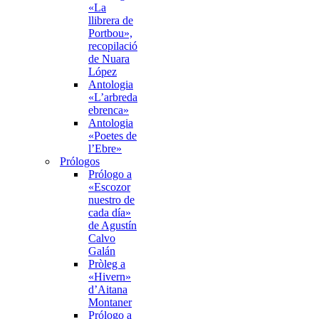
«La
llibrera de
Portbou»,
recopilació
de Nuara
López
Antologia
«L’arbreda
ebrenca»
Antologia
«Poetes de
l’Ebre»
Prólogos
Prólogo a
«Escozor
nuestro de
cada día»
de Agustín
Calvo
Galán
Pròleg a
«Hivern»
d’Aitana
Montaner
Prólogo a