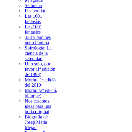
M’agrada
Sé buena
Fes bondat
Las 1001
fantasías
Les 1001
fantasies
333 vitamines
per a l’ànima
Sofrología: La
ciencia de la
serenidad
Uno solo, por
favor (1ª edición
de 1998)
Morbo, 1ª edició
del 2010
Morbo (2ª edició,
bilingüe)
Nos casamos,
ideas para una
boda original
Biografia de
Josep Maria
Mejan