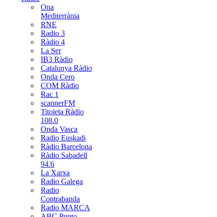
Ona
Mediterrània
RNE
Radio 3
Ràdio 4
La Ser
IB3 Ràdio
Catalunya Ràdio
Onda Cero
COM Ràdio
Rac 1
scannerFM
Titoieta Ràdio
108.0
Onda Vasca
Radio Euskadi
Ràdio Barcelona
Ràdio Sabadell
94.6
La Xarxa
Radio Galega
Radio
Contrabanda
Radio MARCA
ABC Punto