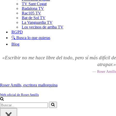
TV Sant Cugat
Badalona TV
Rac105 TV
Bat de Sol TV
La Vanguardia TV
Los vecinos de arriba TV
RGPD
🔍 Busca lo que quieras
Blog
«Escribir no me hace libre del todo, pero sí más difícil de
atrapar.»
— Roser Amills
Roser Amills, escritora mallorquina
Web oficial de Roser Amills
Buscar...