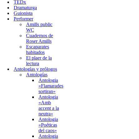
TEDx
Dramaturga
Guionista
Performer
Amills public
WC
Cuadernos de
Roser Amills
Escaparates
habitados
El plaer de la
lectura
Antologías y prólogos
Antologías
Antologia
«Flamarades
sortiran»
Antologia
«Amb
accent a la
neutra»
Antologia
«Poéticas
del caos»
Antologia