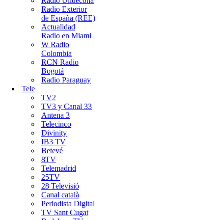
Ràdio Ulldecona
Radio Exterior
de España (REE)
Actualidad
Radio en Miami
W Radio
Colombia
RCN Radio
Bogotá
Radio Paraguay
Tele
TV2
TV3 y Canal 33
Antena 3
Telecinco
Divinity
IB3 TV
Betevé
8TV
Telemadrid
25TV
28 Televisió
Canal català
Periodista Digital
TV Sant Cugat