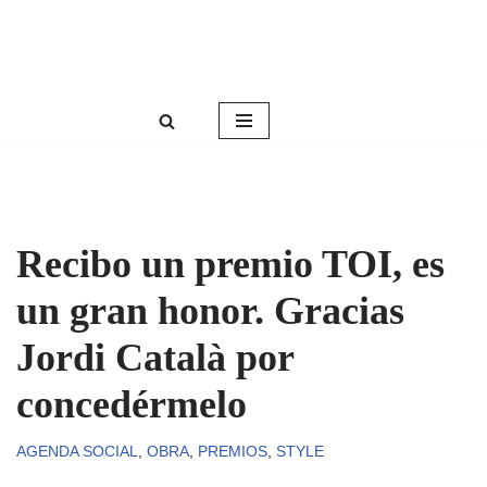
Roser Amills, escritora mallorquina
Saltar
Web oficial de Roser Amills
al
contenido
Recibo un premio TOI, es
un gran honor. Gracias
Jordi Català por
concedérmelo
AGENDA SOCIAL
,
OBRA
,
PREMIOS
,
STYLE