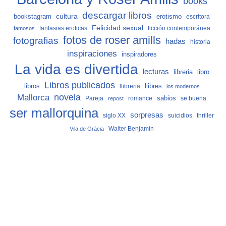
books
descargar libros
cultura
bookstagram
erotismo
escritora
Felicidad sexual
fantasias eroticas
ficción contemporánea
famosos
fotos de roser amills
fotografias
hadas
historia
inspiraciones
inspiradores
La vida es divertida
lecturas
libro
libreria
Libros publicados
libros
llibreria
llibres
los modernos
Mallorca
novela
sabios
Pareja
romance
se buena
repost
ser mallorquina
sorpresas
siglo XX
suicidios
thriller
Vila de Gràcia
Walter Benjamin