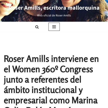
Roser Amills, escritora mallorquina
Saltar
Web oficial de Roser Amills
al
contenido
Roser Amills interviene en
el Women 360º Congress
junto a referentes del
ámbito institucional y
empresarial como Marina