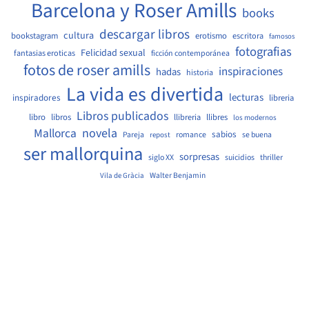
Barcelona y Roser Amills
books
descargar libros
cultura
bookstagram
erotismo
escritora
famosos
fotografias
Felicidad sexual
fantasias eroticas
ficción contemporánea
fotos de roser amills
inspiraciones
hadas
historia
La vida es divertida
lecturas
inspiradores
libreria
Libros publicados
libro
libros
llibreria
llibres
los modernos
Mallorca
novela
sabios
Pareja
romance
se buena
repost
ser mallorquina
sorpresas
siglo XX
suicidios
thriller
Walter Benjamin
Vila de Gràcia