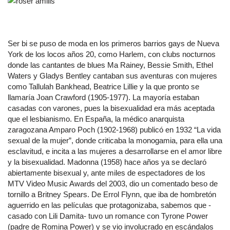
Ser bi se puso de moda en los primeros barrios gays de Nueva
York de los locos años 20, como Harlem, con clubs nocturnos
donde las cantantes de blues Ma Rainey, Bessie Smith, Ethel
Waters y Gladys Bentley cantaban sus aventuras con mujeres
como Tallulah Bankhead, Beatrice Lillie y la que pronto se
llamaría Joan Crawford (1905-1977). La mayoría estaban
casadas con varones, pues la bisexualidad era más aceptada
que el lesbianismo. En España, la médico anarquista
zaragozana Amparo Poch (1902-1968) publicó en 1932 “La vida
sexual de la mujer”, donde criticaba la monogamia, para ella una
esclavitud, e incita a las mujeres a desarrollarse en el amor libre
y la bisexualidad. Madonna (1958) hace años ya se declaró
abiertamente bisexual y, ante miles de espectadores de los
MTV Video Music Awards del 2003, dio un comentado beso de
tornillo a Britney Spears. De Errol Flynn, que iba de hombretón
aguerrido en las películas que protagonizaba, sabemos que -
casado con Lili Damita- tuvo un romance con Tyrone Power
(padre de Romina Power) y se vio involucrado en escándalos