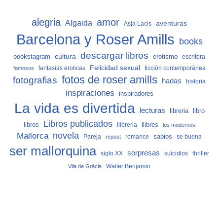
alegria
amor
Algaida
aventuras
Asja Lacis
Barcelona y Roser Amills
books
descargar libros
cultura
bookstagram
erotismo
escritora
Felicidad sexual
fantasias eroticas
ficción contemporánea
famosos
fotos de roser amills
fotografias
hadas
historia
inspiraciones
inspiradores
La vida es divertida
lecturas
libro
libreria
Libros publicados
libros
llibreria
llibres
los modernos
Mallorca
novela
sabios
Pareja
romance
se buena
repost
ser mallorquina
sorpresas
siglo XX
suicidios
thriller
Vila de Gràcia
Walter Benjamin