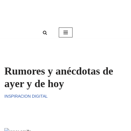
Roser Amills, escritora mallorquina
Saltar
Web oficial de Roser Amills
al
contenido
Rumores y anécdotas de
ayer y de hoy
INSPIRACION DIGITAL