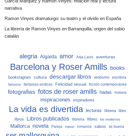
García Márquez y Ramon Vinyes: relación real y lectura
narrativa
Ramon Vinyes dramaturgo: su teatro y el olvido en España
La librería de Ramon Vinyes en Barranquilla, origen del sabio
catalán
alegria
amor
Algaida
aventuras
Asja Lacis
Barcelona y Roser Amills
books
descargar libros
cultura
bookstagram
erotismo
escritora
Felicidad sexual
fantasias eroticas
ficción contemporánea
famosos
fotos de roser amills
fotografias
hadas
historia
inspiraciones
inspiradores
La vida es divertida
lecturas
libro
libreria
Libros publicados
libros
llibreria
llibres
los modernos
Mallorca
novela
sabios
Pareja
romance
se buena
repost
ser mallorquina