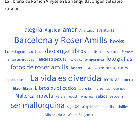
La librería de Ramon Vinyes en Barranquilla, origen del sabio
catalán
amor
alegria
Algaida
aventuras
Asja Lacis
Barcelona y Roser Amills
books
descargar libros
cultura
bookstagram
erotismo
escritora
famosos
fotografias
Felicidad sexual
fantasias eroticas
ficción contemporánea
fotos de roser amills
inspiraciones
hadas
historia
La vida es divertida
lecturas
inspiradores
libreria
Libros publicados
libro
libros
llibreria
llibres
los modernos
Mallorca
novela
sabios
Pareja
romance
se buena
repost
ser mallorquina
sorpresas
siglo XX
suicidios
thriller
Walter Benjamin
Vila de Gràcia