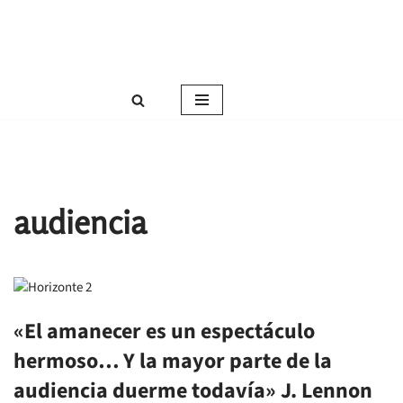
Roser Amills, escritora mallorquina
Saltar
Web oficial de Roser Amills
al
contenido
audiencia
«El amanecer es un espectáculo
hermoso… Y la mayor parte de la
audiencia duerme todavía» J. Lennon