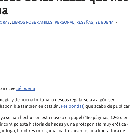
na
TORAS
,
LIBROS ROSER AMILLS
,
PERSONAL
,
RESEÑAS
,
SÉ BUENA
ean? Lee
Sé buena
agia y de buena fortuna, o deseas regalársela a algún ser
disponible también en catalán,
Fes bondat
) que acabo de publicar.
e ya se han hecho con esta novela en papel (450 páginas, 12€) o en
r contigo esta historia de hadas y una protagonista muy erótica -
 intriga, hombres rotos, una madre ausente, una liberadora de