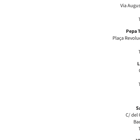
Via Augus
Pepa T
Plaça Revolu
L
S
C/ del
Ba