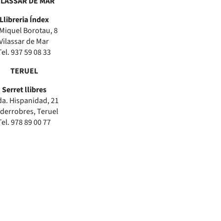
ILASSAR DE MAR
Llibreria Índex
 Miquel Borotau, 8
Vilassar de Mar
Tel. 937 59 08 33
TERUEL
Serret llibres
a. Hispanidad, 21
lderrobres, Teruel
Tel. 978 89 00 77