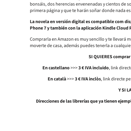
bonsáis, dos herencias envenenadas y cientos de s
primera página y que te harán soñar donde nada es
La novela en versión digital es compatible com di
Phone 7 y también con la aplicación Kindle Cloud 
Comprarla en Amazon es muy sencillo y te llevará m
moverte de casa, además puedes tenerla a cualquier
SI QUIERES comprar 
En castellano
>>>
3 € IVA incluido
, link dir
En català
>>>
3 € IVA inclòs
, link directe
Y SI 
Direcciones de las librerías que ya tienen ejemp