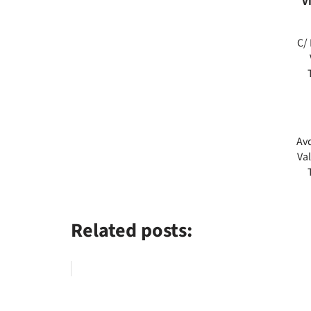
V
C/
Avd
Va
Related posts: