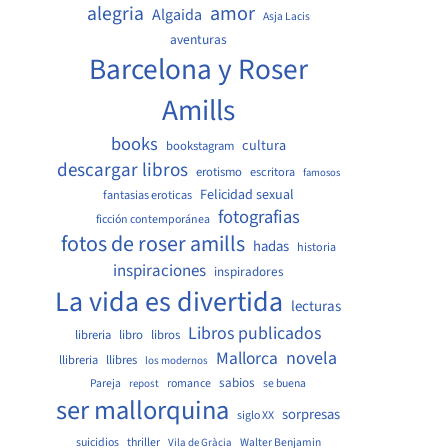
amor
alegria
Algaida
Asja Lacis
aventuras
Barcelona y Roser
Amills
books
cultura
bookstagram
descargar libros
erotismo
escritora
famosos
Felicidad sexual
fantasias eroticas
fotografias
ficción contemporánea
fotos de roser amills
hadas
historia
inspiraciones
inspiradores
La vida es divertida
lecturas
Libros publicados
libreria
libro
libros
Mallorca
novela
llibreria
llibres
los modernos
sabios
Pareja
romance
se buena
repost
ser mallorquina
sorpresas
siglo XX
suicidios
thriller
Walter Benjamin
Vila de Gràcia