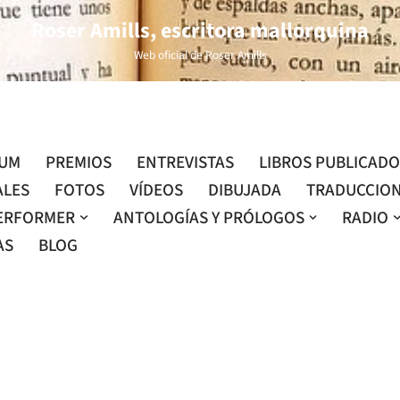
Roser Amills, escritora mallorquina
Web oficial de Roser Amills
LUM
PREMIOS
ENTREVISTAS
LIBROS PUBLICAD
ALES
FOTOS
VÍDEOS
DIBUJADA
TRADUCCIO
ERFORMER
ANTOLOGÍAS Y PRÓLOGOS
RADIO
AS
BLOG