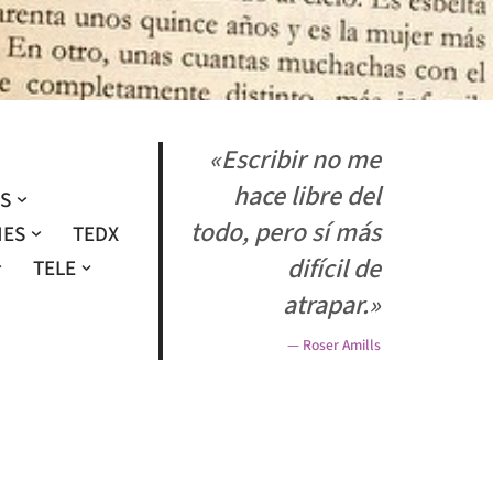
«Escribir no me
hace libre del
OS
todo, pero sí más
NES
TEDX
difícil de
TELE
atrapar.»
— Roser Amills