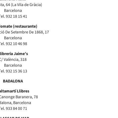
ta, 64 (La Vila de Gràcia)
Barcelona
Tel. 932 18 15 41
omate (restaurante)
ció De Setembre De 1868, 17
Barcelona
Tel. 932 10 46 98
libreria Jaime’s
C/ València, 318
Barcelona
Tel. 932 15 36 13
BADALONA
altamartí Llibres
 Canonge Baranera, 78
dalona, Barcelona
Tel. 933 84 00 71