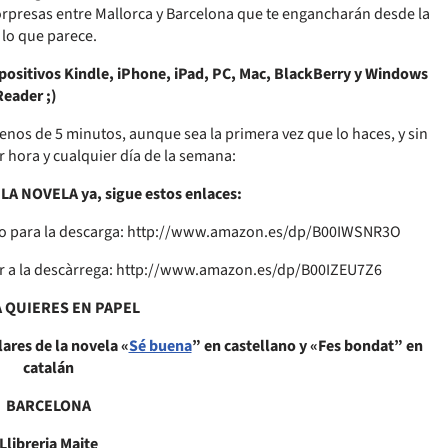
orpresas entre Mallorca y Barcelona que te engancharán desde la
 lo que parece.
spositivos Kindle, iPhone, iPad, PC, Mac, BlackBerry y Windows
Reader ;)
enos de 5 minutos, aunque sea la primera vez que lo haces, y sin
 hora y cualquier día de la semana:
LA NOVELA ya, sigue estos enlaces:
ecto para la descarga: http://www.amazon.es/dp/B00IWSNR3O
 per a la descàrrega: http://www.amazon.es/dp/B00IZEU7Z6
LA QUIERES EN PAPEL
lares de la novela «
Sé buena
” en castellano y «Fes bondat” en
catalán
BARCELONA
Llibreria Maite