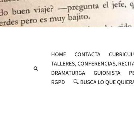
Saltar
al
contenido
HOME
CONTACTA
CURRICU
TALLERES, CONFERENCIAS, RECIT
DRAMATURGA
GUIONISTA
P
RGPD
🔍 BUSCA LO QUE QUIER