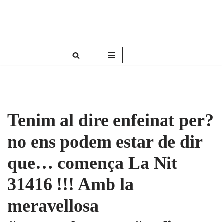
Roser Amills, escritora mallorquina
Saltar
Web oficial de Roser Amills
al
contenido
Tenim al dire enfeinat per?
no ens podem estar de dir
que… comença La Nit
31416 !!! Amb la
meravellosa