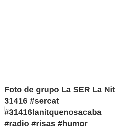
Foto de grupo La SER La Nit
31416 #sercat
#31416lanitquenosacaba
#radio #risas #humor