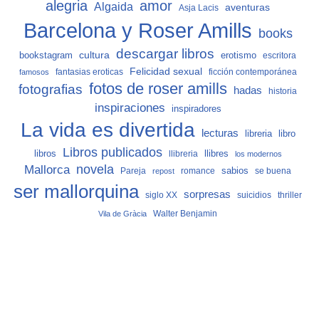
alegria
amor
Algaida
aventuras
Asja Lacis
Barcelona y Roser Amills
books
descargar libros
cultura
bookstagram
erotismo
escritora
Felicidad sexual
fantasias eroticas
ficción contemporánea
famosos
fotos de roser amills
fotografias
hadas
historia
inspiraciones
inspiradores
La vida es divertida
lecturas
libro
libreria
Libros publicados
libros
llibreria
llibres
los modernos
Mallorca
novela
sabios
Pareja
romance
se buena
repost
ser mallorquina
sorpresas
siglo XX
suicidios
thriller
Vila de Gràcia
Walter Benjamin