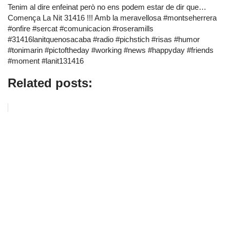
Tenim al dire enfeinat però no ens podem estar de dir que…
Comença La Nit 31416 !!! Amb la meravellosa #montseherrera
#onfire #sercat #comunicacion #roseramills
#31416lanitquenosacaba #radio #pichstich #risas #humor
#tonimarin #pictoftheday #working #news #happyday #friends
#moment #lanit131416
Related posts: