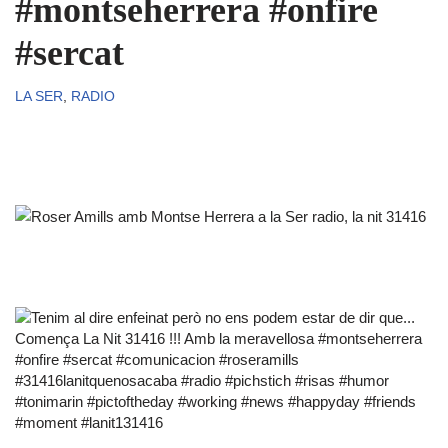
#montseherrera #onfire
#sercat
LA SER
,
RADIO