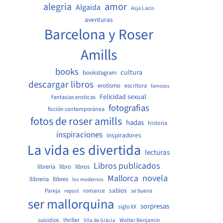
amor
alegria
Algaida
Asja Lacis
aventuras
Barcelona y Roser
Amills
books
cultura
bookstagram
descargar libros
erotismo
escritora
famosos
Felicidad sexual
fantasias eroticas
fotografias
ficción contemporánea
fotos de roser amills
hadas
historia
inspiraciones
inspiradores
La vida es divertida
lecturas
Libros publicados
libreria
libro
libros
Mallorca
novela
llibreria
llibres
los modernos
sabios
Pareja
romance
se buena
repost
ser mallorquina
sorpresas
siglo XX
suicidios
thriller
Walter Benjamin
Vila de Gràcia