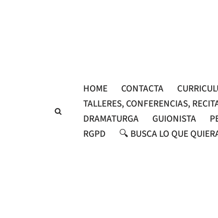
Saltar
al
contenido
HOME
CONTACTA
CURRICU
TALLERES, CONFERENCIAS, RECIT
DRAMATURGA
GUIONISTA
P
RGPD
🔍 BUSCA LO QUE QUIER