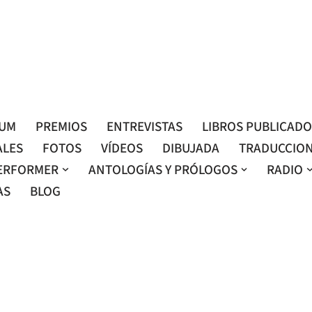
Roser Amills, escritora mallorquina
Web oficial de Roser Amills
LUM
PREMIOS
ENTREVISTAS
LIBROS PUBLICAD
ALES
FOTOS
VÍDEOS
DIBUJADA
TRADUCCIO
ERFORMER
ANTOLOGÍAS Y PRÓLOGOS
RADIO
AS
BLOG