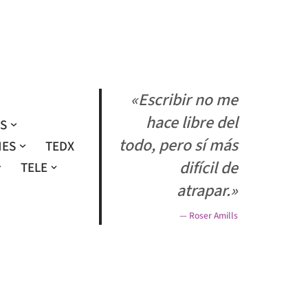
«Escribir no me
hace libre del
OS
todo, pero sí más
NES
TEDX
difícil de
TELE
atrapar.»
— Roser Amills