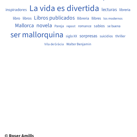
La vida es divertida
lecturas
inspiradores
libreria
Libros publicados
libro
libros
llibreria
llibres
los modernos
Mallorca
novela
sabios
Pareja
romance
se buena
repost
ser mallorquina
sorpresas
siglo XX
suicidios
thriller
Walter Benjamin
Vila de Gràcia
© Roser Amills