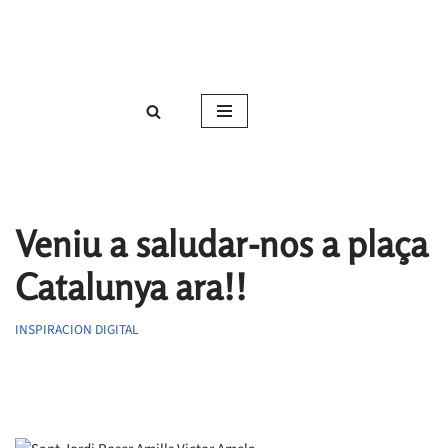
Roser Amills, escritora mallorquina
Saltar
Web oficial de Roser Amills
al
contenido
Veniu a saludar-nos a plaça
Catalunya ara!!
INSPIRACION DIGITAL