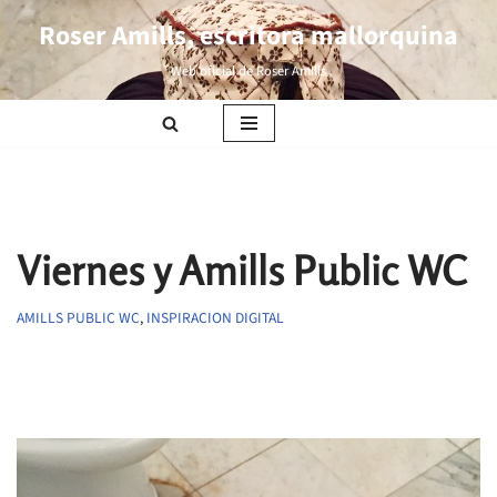
Roser Amills, escritora mallorquina
Saltar
Web oficial de Roser Amills
al
contenido
Viernes y Amills Public WC
AMILLS PUBLIC WC
,
INSPIRACION DIGITAL