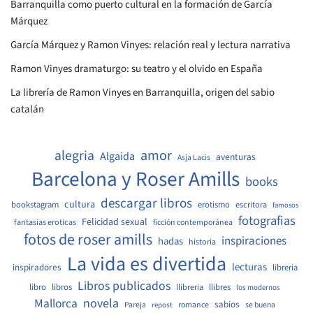
Barranquilla como puerto cultural en la formación de García
Márquez
García Márquez y Ramon Vinyes: relación real y lectura narrativa
Ramon Vinyes dramaturgo: su teatro y el olvido en España
La librería de Ramon Vinyes en Barranquilla, origen del sabio
catalán
amor
alegria
Algaida
aventuras
Asja Lacis
Barcelona y Roser Amills
books
descargar libros
cultura
bookstagram
erotismo
escritora
famosos
fotografias
Felicidad sexual
fantasias eroticas
ficción contemporánea
fotos de roser amills
inspiraciones
hadas
historia
La vida es divertida
lecturas
inspiradores
libreria
Libros publicados
libro
libros
llibreria
llibres
los modernos
Mallorca
novela
sabios
Pareja
romance
se buena
repost