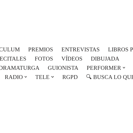
Roser Amills, escritora mallorquina
Web oficial de Roser Amills
ICULUM
PREMIOS
ENTREVISTAS
LIBROS 
RECITALES
FOTOS
VÍDEOS
DIBUJADA
DRAMATURGA
GUIONISTA
PERFORMER
RADIO
TELE
RGPD
🔍 BUSCA LO QU