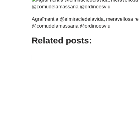
Agraïment a @elmiracledelavida, meravellosa res
@comudelamassana @ordinoesviu
Related posts: