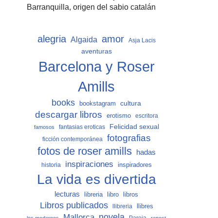
Barranquilla, origen del sabio catalán
alegria
amor
Algaida
Asja Lacis
aventuras
Barcelona y Roser
Amills
books
cultura
bookstagram
descargar libros
erotismo
escritora
Felicidad sexual
fantasias eroticas
famosos
fotografias
ficción contemporánea
fotos de roser amills
hadas
inspiraciones
inspiradores
historia
La vida es divertida
lecturas
libro
libros
libreria
Libros publicados
llibreria
llibres
Mallorca
novela
Pareja