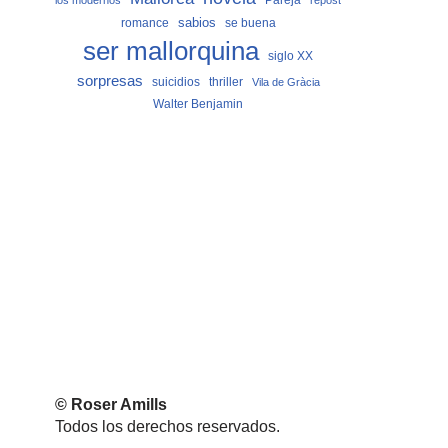
los modernos
repost
sabios
romance
se buena
ser mallorquina
siglo XX
sorpresas
suicidios
thriller
Vila de Gràcia
Walter Benjamin
© Roser Amills
Todos los derechos reservados.