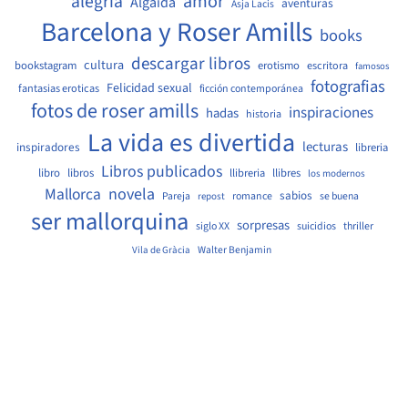
amor
alegria
Algaida
aventuras
Asja Lacis
Barcelona y Roser Amills
books
descargar libros
cultura
bookstagram
erotismo
escritora
famosos
fotografias
Felicidad sexual
fantasias eroticas
ficción contemporánea
fotos de roser amills
inspiraciones
hadas
historia
La vida es divertida
lecturas
inspiradores
libreria
Libros publicados
libro
libros
llibreria
llibres
los modernos
Mallorca
novela
sabios
Pareja
romance
se buena
repost
ser mallorquina
sorpresas
siglo XX
suicidios
thriller
Walter Benjamin
Vila de Gràcia