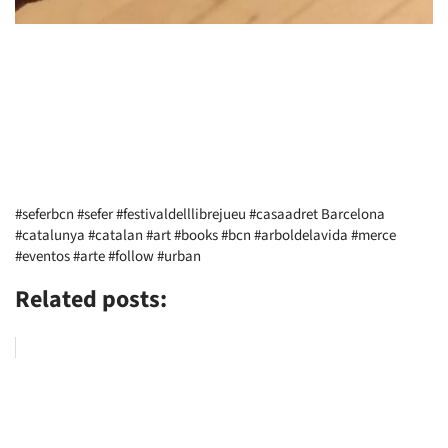
#seferbcn #sefer #festivaldelllibrejueu #casaadret Barcelona
#catalunya #catalan #art #books #bcn #arboldelavida #merce
#eventos #arte #follow #urban
Related posts: