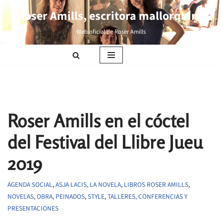
Roser Amills, escritora mallorquina
Saltar
Web oficial de Roser Amills
al
contenido
Roser Amills en el cóctel
del Festival del Llibre Jueu
2019
AGENDA SOCIAL
,
ASJA LACIS, LA NOVELA
,
LIBROS ROSER AMILLS
,
NOVELAS
,
OBRA
,
PEINADOS
,
STYLE
,
TALLERES, CONFERENCIAS Y
PRESENTACIONES