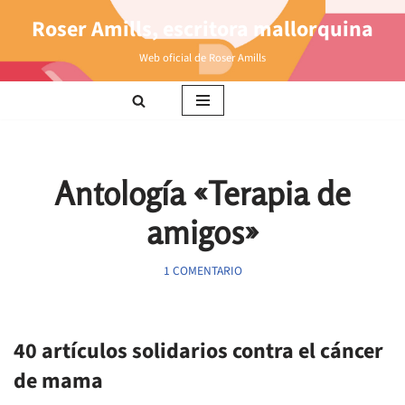
Roser Amills, escritora mallorquina
Saltar
Web oficial de Roser Amills
al
contenido
Antología «Terapia de
amigos»
1 COMENTARIO
40 artículos solidarios contra el cáncer
de mama