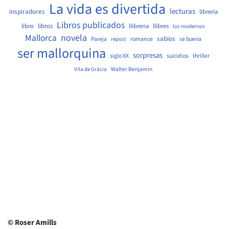
La vida es divertida
lecturas
inspiradores
libreria
Libros publicados
libro
libros
llibreria
llibres
los modernos
Mallorca
novela
sabios
Pareja
romance
se buena
repost
ser mallorquina
sorpresas
siglo XX
suicidios
thriller
Walter Benjamin
Vila de Gràcia
© Roser Amills