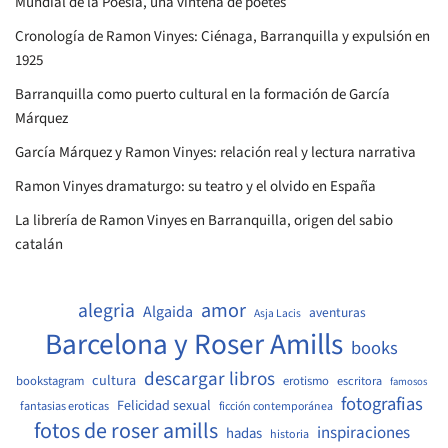
Mundial de la Poesia, una vintena de poetes
Cronología de Ramon Vinyes: Ciénaga, Barranquilla y expulsión en
1925
Barranquilla como puerto cultural en la formación de García
Márquez
García Márquez y Ramon Vinyes: relación real y lectura narrativa
Ramon Vinyes dramaturgo: su teatro y el olvido en España
La librería de Ramon Vinyes en Barranquilla, origen del sabio
catalán
amor
alegria
Algaida
aventuras
Asja Lacis
Barcelona y Roser Amills
books
descargar libros
cultura
bookstagram
erotismo
escritora
famosos
fotografias
Felicidad sexual
fantasias eroticas
ficción contemporánea
fotos de roser amills
inspiraciones
hadas
historia