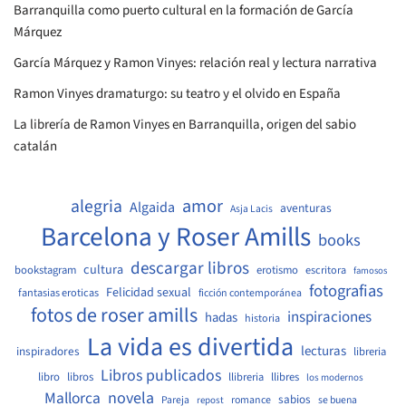
Barranquilla como puerto cultural en la formación de García
Márquez
García Márquez y Ramon Vinyes: relación real y lectura narrativa
Ramon Vinyes dramaturgo: su teatro y el olvido en España
La librería de Ramon Vinyes en Barranquilla, origen del sabio
catalán
amor
alegria
Algaida
aventuras
Asja Lacis
Barcelona y Roser Amills
books
descargar libros
cultura
bookstagram
erotismo
escritora
famosos
fotografias
Felicidad sexual
fantasias eroticas
ficción contemporánea
fotos de roser amills
inspiraciones
hadas
historia
La vida es divertida
lecturas
inspiradores
libreria
Libros publicados
libro
libros
llibreria
llibres
los modernos
Mallorca
novela
sabios
Pareja
romance
se buena
repost