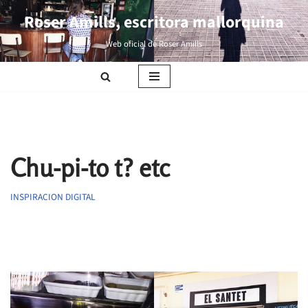
Roser Amills, escritora mallorquina
Saltar
Web oficial de Roser Amills
al
contenido
Chu-pi-to t? etc
INSPIRACION DIGITAL