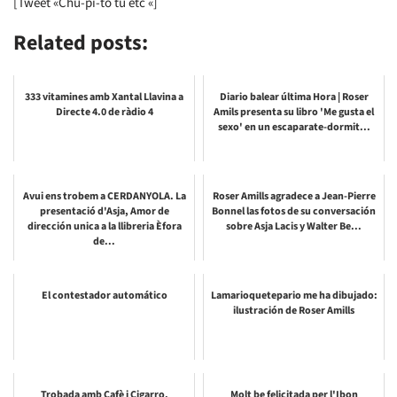
[Tweet «Chu-pi-to tú etc «]
Related posts:
333 vitamines amb Xantal Llavina a
Diario balear última Hora | Roser
Directe 4.0 de ràdio 4
Amils presenta su libro 'Me gusta el
sexo' en un escaparate-dormit...
Avui ens trobem a CERDANYOLA. La
Roser Amills agradece a Jean-Pierre
presentació d'Asja, Amor de
Bonnel las fotos de su conversación
dirección unica a la llibreria Èfora
sobre Asja Lacis y Walter Be...
de...
El contestador automático
Lamarioquetepario me ha dibujado:
ilustración de Roser Amills
Trobada amb Cafè i Cigarro.
Molt be felicitada per l'Ibon