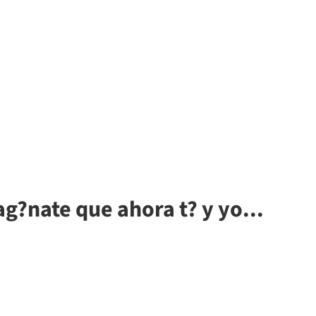
g?nate que ahora t? y yo...