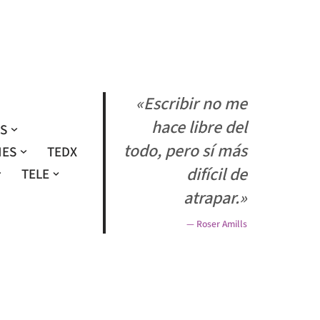
«Escribir no me
hace libre del
OS
todo, pero sí más
NES
TEDX
difícil de
TELE
atrapar.»
— Roser Amills