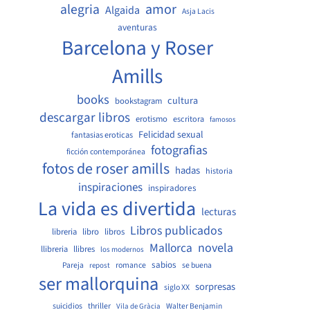
amor
alegria
Algaida
Asja Lacis
aventuras
Barcelona y Roser
Amills
books
cultura
bookstagram
descargar libros
erotismo
escritora
famosos
Felicidad sexual
fantasias eroticas
fotografias
ficción contemporánea
fotos de roser amills
hadas
historia
inspiraciones
inspiradores
La vida es divertida
lecturas
Libros publicados
libreria
libro
libros
Mallorca
novela
llibreria
llibres
los modernos
sabios
Pareja
romance
se buena
repost
ser mallorquina
sorpresas
siglo XX
suicidios
thriller
Walter Benjamin
Vila de Gràcia