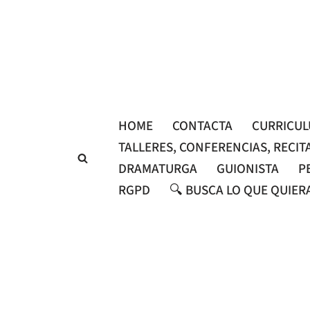
Saltar
al
contenido
HOME
CONTACTA
CURRICU
TALLERES, CONFERENCIAS, RECIT
DRAMATURGA
GUIONISTA
P
RGPD
🔍 BUSCA LO QUE QUIER