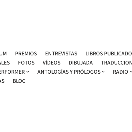
Roser Amills, escritora mallorquina
Web oficial de Roser Amills
LUM
PREMIOS
ENTREVISTAS
LIBROS PUBLICAD
ALES
FOTOS
VÍDEOS
DIBUJADA
TRADUCCIO
ERFORMER
ANTOLOGÍAS Y PRÓLOGOS
RADIO
AS
BLOG