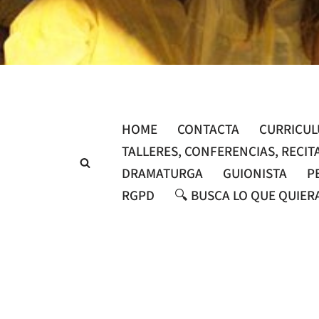
Saltar
al
contenido
HOME
CONTACTA
CURRICU
TALLERES, CONFERENCIAS, RECIT
DRAMATURGA
GUIONISTA
P
RGPD
🔍 BUSCA LO QUE QUIER