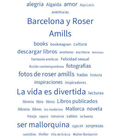
amor
alegria
Algaida
Asja Lacis
aventuras
Barcelona y Roser
Amills
books
cultura
bookstagram
descargar libros
erotismo
escritora
famosos
Felicidad sexual
fantasias eroticas
fotografias
ficción contemporánea
fotos de roser amills
hadas
historia
inspiraciones
inspiradores
La vida es divertida
lecturas
Libros publicados
libreria
libro
libros
Mallorca
novela
llibreria
llibres
los modernos
sabios
Pareja
romance
se buena
repost
ser mallorquina
sorpresas
siglo XX
suicidios
thriller
Walter Benjamin
Vila de Gràcia