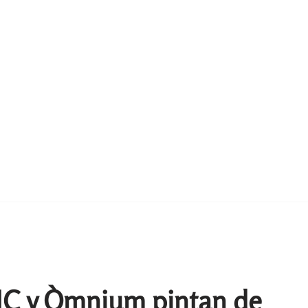
NC y Òmnium pintan de