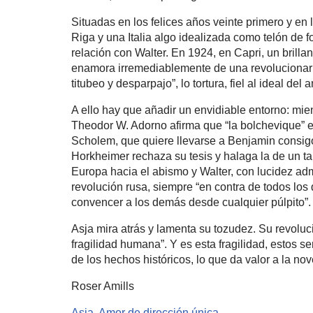
Situadas en los felices años veinte primero y en 
Riga y una Italia algo idealizada como telón de
relación con Walter. En 1924, en Capri, un brilla
enamora irremediablemente de una revolucionari
titubeo y desparpajo”, lo tortura, fiel al ideal de
A ello hay que añadir un envidiable entorno: mien
Theodor W. Adorno afirma que “la bolchevique” e
Scholem, que quiere llevarse a Benjamin consigo
Horkheimer rechaza su tesis y halaga la de un t
Europa hacia el abismo y Walter, con lucidez ad
revolución rusa, siempre “en contra de todos los
convencer a los demás desde cualquier púlpito”.
Asja mira atrás y lamenta su tozudez. Su revoluc
fragilidad humana”. Y es esta fragilidad, estos s
de los hechos históricos, lo que da valor a la n
Roser Amills
Asja. Amor de dirección única