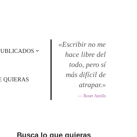
«Escribir no me
PUBLICADOS
hace libre del
todo, pero sí
más difícil de
E QUIERAS
atrapar.»
— Roser Amills
Busca lo que quieras