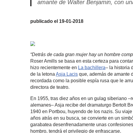
amante de Walter Benjamin, con un
publicado el 19-01-2018
“Detrás de cada gran mujer hay un hombre compl
Roser Amills se basa en esta certeza para conta
hizo recientemente en
La bachillera
– la historia
de la letona
Asja Lacis
que, además de amante de
recordada como la posible espía rusa que le arru
directora de teatro.
En 1955, tras diez años en un gulag siberiano –r
alemanes– Asja recibe del dramaturgo Bertolt Bre
1940 en Portbou, huyendo de los nazis. Su viaje
años atrás en su busca, se convierte en un simbó
garabatea desenfrenadamente unas confesiones e
hombro, tendrá el privilegio de enfrascarse.