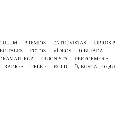
Roser Amills, escritora mallorquina
Web oficial de Roser Amills
ICULUM
PREMIOS
ENTREVISTAS
LIBROS 
RECITALES
FOTOS
VÍDEOS
DIBUJADA
DRAMATURGA
GUIONISTA
PERFORMER
RADIO
TELE
RGPD
🔍 BUSCA LO QU