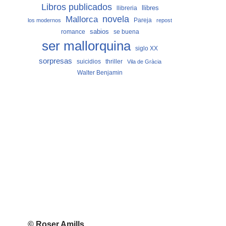
Libros publicados
llibreria
llibres
Mallorca
novela
Pareja
los modernos
repost
sabios
romance
se buena
ser mallorquina
siglo XX
sorpresas
suicidios
thriller
Vila de Gràcia
Walter Benjamin
© Roser Amills