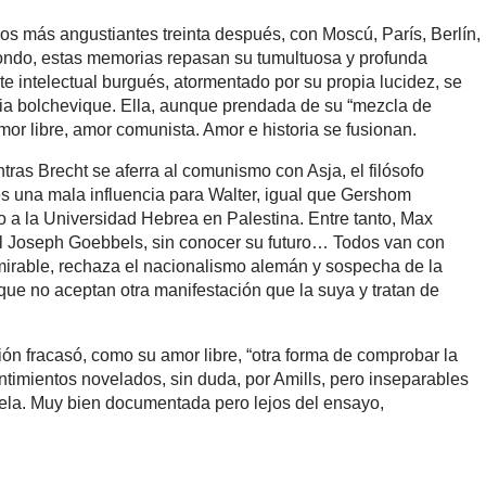
los más angustiantes treinta después, con Moscú, París, Berlín,
 fondo, estas memorias repasan su tumultuosa y profunda
nte intelectual burgués, atormentado por su propia lucidez, se
a bolchevique. Ella, aunque prendada de su “mezcla de
l amor libre, amor comunista. Amor e historia se fusionan.
tras Brecht se aferra al comunismo con Asja, el filósofo
s una mala influencia para Walter, igual que Gershom
 a la Universidad Hebrea en Palestina. Entre tanto, Max
al Joseph Goebbels, sin conocer su futuro… Todos van con
mirable, rechaza el nacionalismo alemán y sospecha de la
 que no aceptan otra manifestación que la suya y tratan de
ión fracasó, como su amor libre, “otra forma de comprobar la
entimientos novelados, sin duda, por Amills, pero inseparables
ovela. Muy bien documentada pero lejos del ensayo,