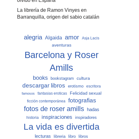
olvido en España
La librería de Ramon Vinyes en
Barranquilla, origen del sabio catalán
alegria
amor
Algaida
Asja Lacis
aventuras
Barcelona y Roser
Amills
books
cultura
bookstagram
descargar libros
erotismo
escritora
Felicidad sexual
fantasias eroticas
famosos
fotografias
ficción contemporánea
fotos de roser amills
hadas
inspiraciones
inspiradores
historia
La vida es divertida
lecturas
libro
libros
libreria