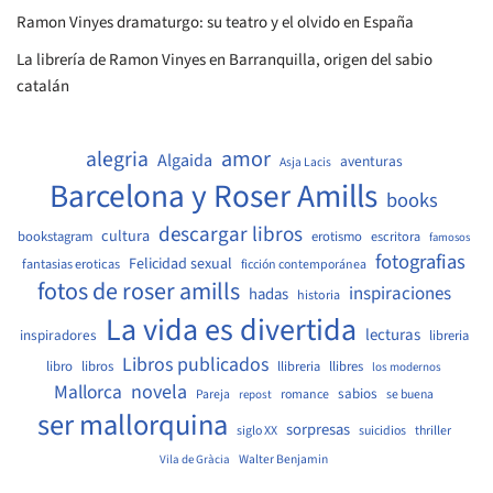
Ramon Vinyes dramaturgo: su teatro y el olvido en España
La librería de Ramon Vinyes en Barranquilla, origen del sabio
catalán
amor
alegria
Algaida
aventuras
Asja Lacis
Barcelona y Roser Amills
books
descargar libros
cultura
bookstagram
erotismo
escritora
famosos
fotografias
Felicidad sexual
fantasias eroticas
ficción contemporánea
fotos de roser amills
inspiraciones
hadas
historia
La vida es divertida
lecturas
inspiradores
libreria
Libros publicados
libro
libros
llibreria
llibres
los modernos
Mallorca
novela
sabios
Pareja
romance
se buena
repost
ser mallorquina
sorpresas
siglo XX
suicidios
thriller
Walter Benjamin
Vila de Gràcia