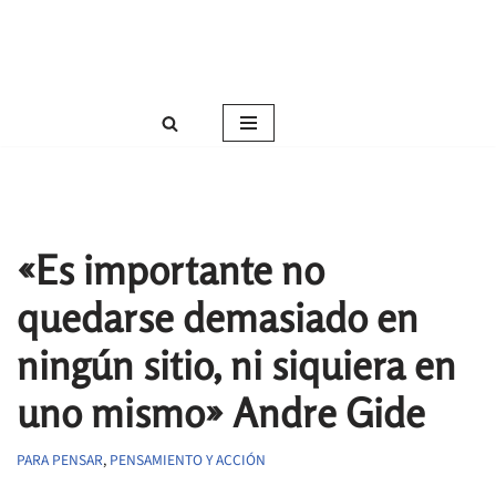
Roser Amills, escritora mallorquina
Saltar
Web oficial de Roser Amills
al
contenido
«Es importante no
quedarse demasiado en
ningún sitio, ni siquiera en
uno mismo» Andre Gide
PARA PENSAR
,
PENSAMIENTO Y ACCIÓN