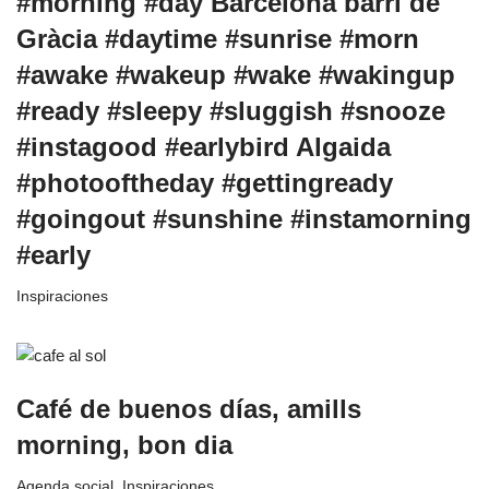
#morning #day Barcelona barri de
Gràcia #daytime #sunrise #morn
#awake #wakeup #wake #wakingup
#ready #sleepy #sluggish #snooze
#instagood #earlybird Algaida
#photooftheday #gettingready
#goingout #sunshine #instamorning
#early
Inspiraciones
Café de buenos días, amills
morning, bon dia
Agenda social
,
Inspiraciones