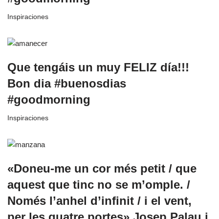
Inspiraciones
Que tengáis un muy FELIZ día!!!
Bon dia #buenosdias
#goodmorning
Inspiraciones
«Doneu-me un cor més petit / que
aquest que tinc no se m’omple. /
Només l’anhel d’infinit / i el vent,
per les quatre portes» Josep Palau i