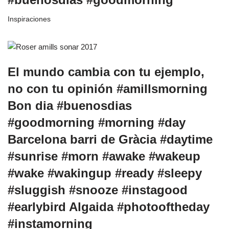
Inspiraciones
El mundo cambia con tu ejemplo,
no con tu opinión #amillsmorning
Bon dia #buenosdias
#goodmorning #morning #day
Barcelona barri de Gràcia #daytime
#sunrise #morn #awake #wakeup
#wake #wakingup #ready #sleepy
#sluggish #snooze #instagood
#earlybird Algaida #photooftheday
#instamorning