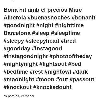
Bona nit amb el preciós Marc
Alberola #buenasnoches #bonanit
#goodnight #night #nighttime
Barcelona #sleep #sleeptime
#sleepy #sleepyhead #tired
#goodday #instagood
#instagoodnight #photooftheday
#nightynight #lightsout #bed
#bedtime #rest #nightowl #dark
#moonlight #moon #out #passout
#knockout #knockedouht
ex parejas
,
Personal