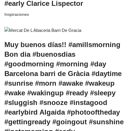
#early Clarice Lispector
Inspiraciones
Muy buenos días!! #amillsmorning
Bon dia #buenosdias
#goodmorning #morning #day
Barcelona barri de Gràcia #daytime
#sunrise #morn #awake #wakeup
#wake #wakingup #ready #sleepy
#sluggish #snooze #instagood
#earlybird Algaida #photooftheday
#gettingready #goingout #sunshine