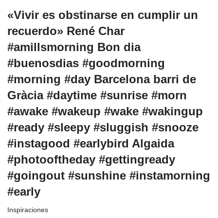
«Vivir es obstinarse en cumplir un
recuerdo» René Char
#amillsmorning Bon dia
#buenosdias #goodmorning
#morning #day Barcelona barri de
Gràcia #daytime #sunrise #morn
#awake #wakeup #wake #wakingup
#ready #sleepy #sluggish #snooze
#instagood #earlybird Algaida
#photooftheday #gettingready
#goingout #sunshine #instamorning
#early
Inspiraciones