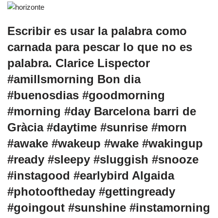
Escribir es usar la palabra como
carnada para pescar lo que no es
palabra. Clarice Lispector
#amillsmorning Bon dia
#buenosdias #goodmorning
#morning #day Barcelona barri de
Gràcia #daytime #sunrise #morn
#awake #wakeup #wake #wakingup
#ready #sleepy #sluggish #snooze
#instagood #earlybird Algaida
#photooftheday #gettingready
#goingout #sunshine #instamorning