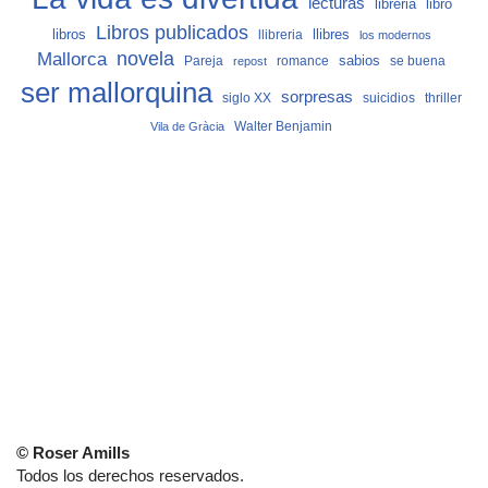
lecturas
libro
libreria
Libros publicados
libros
llibreria
llibres
los modernos
Mallorca
novela
sabios
Pareja
romance
se buena
repost
ser mallorquina
sorpresas
siglo XX
suicidios
thriller
Vila de Gràcia
Walter Benjamin
© Roser Amills
Todos los derechos reservados.