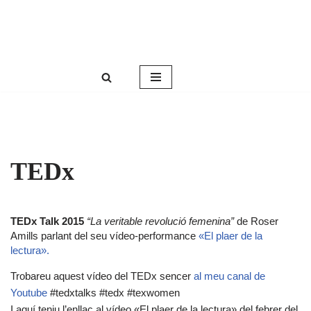
Roser Amills, escritora mallorquina
Saltar
Web oficial de Roser Amills
al
contenido
TEDx
TEDx Talk 2015
“La veritable revolució femenina”
de Roser
Amills parlant del seu vídeo-performance
«El plaer de la
lectura».
Trobareu aquest vídeo del TEDx sencer
al meu canal de
Youtube
#tedxtalks #tedx #texwomen
I aquí teniu l’enllaç al vídeo «El plaer de la lectura» del febrer del