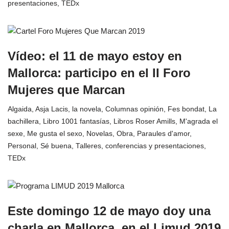
presentaciones
,
TEDx
Vídeo: el 11 de mayo estoy en
Mallorca: participo en el II Foro
Mujeres que Marcan
Algaida
,
Asja Lacis, la novela
,
Columnas opinión
,
Fes bondat
,
La
bachillera
,
Libro 1001 fantasías
,
Libros Roser Amills
,
M'agrada el
sexe
,
Me gusta el sexo
,
Novelas
,
Obra
,
Paraules d'amor
,
Personal
,
Sé buena
,
Talleres, conferencias y presentaciones
,
TEDx
Este domingo 12 de mayo doy una
charla en Mallorca, en el Limud 2019