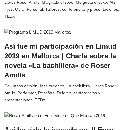
Libros Roser Amills
,
M'agrada el sexe
,
Me gusta el sexo
,
Mis
hijos
,
Obra
,
Personal
,
Talleres, conferencias y presentaciones
,
TEDx
Así fue mi participación en Limud
2019 en Mallorca | Charla sobre la
novela «La bachillera» de Roser
Amills
Columnas opinión
,
Inspiraciones
,
La bachillera
,
Libros Roser
Amills
,
Performer
,
Reseñas
,
Talleres, conferencias y
presentaciones
,
TEDx
Así ha sido la jornada pre II Foro