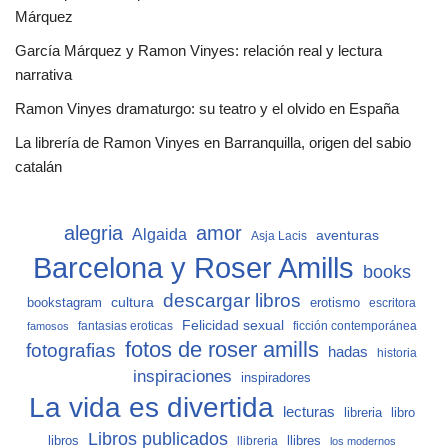
Márquez
García Márquez y Ramon Vinyes: relación real y lectura
narrativa
Ramon Vinyes dramaturgo: su teatro y el olvido en España
La librería de Ramon Vinyes en Barranquilla, origen del sabio
catalán
alegria
amor
Algaida
aventuras
Asja Lacis
Barcelona y Roser Amills
books
descargar libros
cultura
bookstagram
erotismo
escritora
Felicidad sexual
fantasias eroticas
ficción contemporánea
famosos
fotos de roser amills
fotografias
hadas
historia
inspiraciones
inspiradores
La vida es divertida
lecturas
libro
libreria
Libros publicados
libros
llibreria
llibres
los modernos