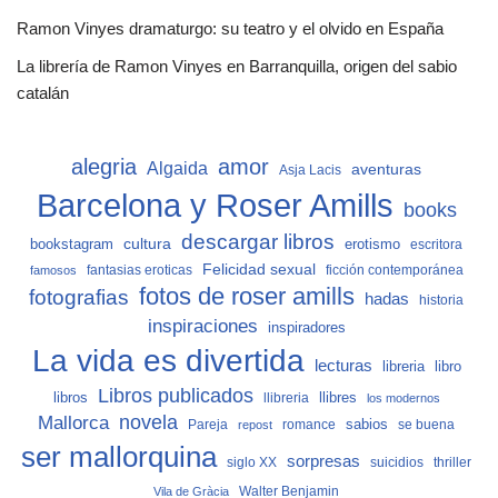
Ramon Vinyes dramaturgo: su teatro y el olvido en España
La librería de Ramon Vinyes en Barranquilla, origen del sabio
catalán
alegria
amor
Algaida
aventuras
Asja Lacis
Barcelona y Roser Amills
books
descargar libros
cultura
bookstagram
erotismo
escritora
Felicidad sexual
fantasias eroticas
ficción contemporánea
famosos
fotos de roser amills
fotografias
hadas
historia
inspiraciones
inspiradores
La vida es divertida
lecturas
libro
libreria
Libros publicados
libros
llibreria
llibres
los modernos
Mallorca
novela
sabios
Pareja
romance
se buena
repost
ser mallorquina
sorpresas
siglo XX
suicidios
thriller
Vila de Gràcia
Walter Benjamin