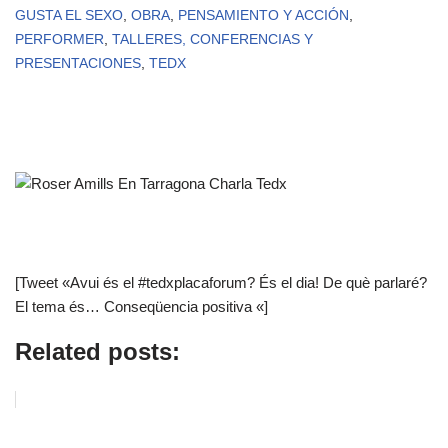
GUSTA EL SEXO
,
OBRA
,
PENSAMIENTO Y ACCIÓN
,
PERFORMER
,
TALLERES, CONFERENCIAS Y
PRESENTACIONES
,
TEDX
[Tweet «Avui és el #tedxplacaforum? És el dia! De què parlaré?
El tema és… Conseqüencia positiva «]
Related posts: