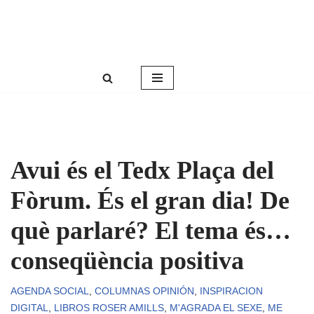
Roser Amills, escritora mallorquina
Saltar
Web oficial de Roser Amills
al
contenido
Avui és el Tedx Plaça del
Fòrum. És el gran dia! De
què parlaré? El tema és…
conseqüència positiva
AGENDA SOCIAL
,
COLUMNAS OPINIÓN
,
INSPIRACION
DIGITAL
,
LIBROS ROSER AMILLS
,
M'AGRADA EL SEXE
,
ME