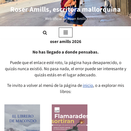
Roser Amills, escritora mallorquina
Saltar
Web oficial de Roser Amills
al
contenido
oser amills 2026
No has llegado a donde pensabas.
Puede que el enlace esté roto, la página haya desaparecido, o
quizás nunca existió. No pasa nada, el error puede ser interesante y
quizás estás en el lugar adecuado.
Te invito a volver al menú de la página de
inicio
, o a explorar mis
libros: