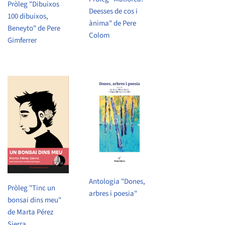
Pròleg "Dibuixos
Deesses de cos i
100 dibuixos,
ànima" de Pere
Beneyto" de Pere
Colom
Gimferrer
Antologia "Dones,
Pròleg "Tinc un
arbres i poesia"
bonsai dins meu"
de Marta Pérez
Sierra