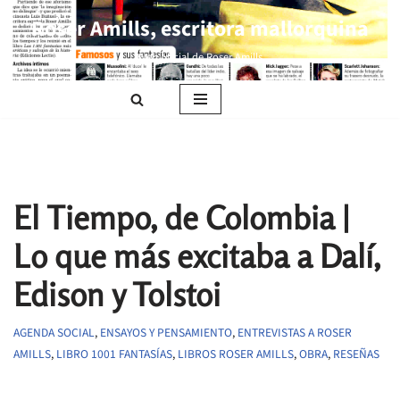
Roser Amills, escritora mallorquina
Saltar
Web oficial de Roser Amills
al
contenido
El Tiempo, de Colombia |
Lo que más excitaba a Dalí,
Edison y Tolstoi
AGENDA SOCIAL
,
ENSAYOS Y PENSAMIENTO
,
ENTREVISTAS A ROSER
AMILLS
,
LIBRO 1001 FANTASÍAS
,
LIBROS ROSER AMILLS
,
OBRA
,
RESEÑAS