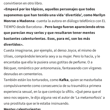
convirtieron en otro libro.
«Empecé por los tópicos, aquellos personajes que todos
suponemos que han tenido una vida ‘divertida’, como Marilyn
Monroe o Madonna
-cuenta la autora en diálogo telefónico con EL
TIEMPO desde Barcelona-.
Pero luego fueron apareciendo otros
que parecían muy serios y que resultaron tener mentes
bastantes calenturientas. Esos, para mí, son los más
divertidos».
Cuesta imaginarse, por ejemplo, al denso Joyce, el mismo de
Ulises, comprándole lencería sexy a su mujer. Pero lo hacía, y le
encantaba que ella le pusiera unas gotitas de perfume. O a
Bécquer, romántico por antonomasia, fantaseando con vírgenes
desnudas en cementerios.
También están los torturados, como
Kafka
, quien se masturbaba
compulsivamente como consecuencia de su traumática primera
experiencia sexual, en la que contrajo la sífilis. «Qué pena que el
sexo nos separe», le dijo alguna vez el autor de ‘La metamorfosis’ a
una prostituta que se le estaba insinuando.
Mentes calenturientas