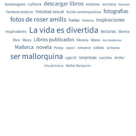
descargar libros
cultura
bookstagram
erotismo
escritora
famosos
fotografias
Felicidad sexual
fantasias eroticas
ficción contemporánea
fotos de roser amills
inspiraciones
hadas
historia
La vida es divertida
lecturas
inspiradores
libreria
Libros publicados
libro
libros
llibreria
llibres
los modernos
Mallorca
novela
sabios
Pareja
romance
se buena
repost
ser mallorquina
sorpresas
siglo XX
suicidios
thriller
Walter Benjamin
Vila de Gràcia