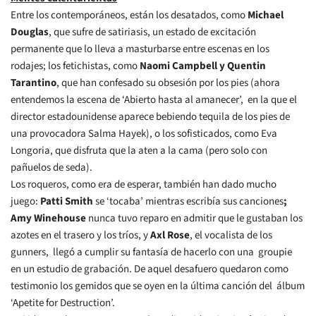
Entre los contemporáneos, están los desatados, como
Michael
Douglas
, que sufre de satiriasis, un estado de excitación
permanente que lo lleva a masturbarse entre escenas en los
rodajes; los fetichistas, como
Naomi Campbell y Quentin
Tarantino
, que han confesado su obsesión por los pies (ahora
entendemos la escena de ‘Abierto hasta al amanecer’, en la que el
director estadounidense aparece bebiendo tequila de los pies de
una provocadora Salma Hayek), o los sofisticados, como Eva
Longoria, que disfruta que la aten a la cama (pero solo con
pañuelos de seda).
Los roqueros, como era de esperar, también han dado mucho
juego:
Patti
Smith
se ‘tocaba’ mientras escribía sus canciones
;
Amy Winehouse
nunca tuvo reparo en admitir que le gustaban los
azotes en el trasero y los tríos, y
Axl Rose
, el vocalista de los
gunners, llegó a cumplir su fantasía de hacerlo con una groupie
en un estudio de grabación. De aquel desafuero quedaron como
testimonio los gemidos que se oyen en la última canción del álbum
‘Apetite for Destruction’.