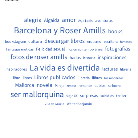
amor
alegria
Algaida
aventuras
Asja Lacis
Barcelona y Roser Amills
books
descargar libros
cultura
bookstagram
erotismo
escritora
famosos
fotografias
Felicidad sexual
fantasias eroticas
ficción contemporánea
fotos de roser amills
inspiraciones
hadas
historia
La vida es divertida
lecturas
inspiradores
libreria
Libros publicados
libro
libros
llibreria
llibres
los modernos
Mallorca
novela
sabios
Pareja
romance
se buena
repost
ser mallorquina
sorpresas
siglo XX
suicidios
thriller
Walter Benjamin
Vila de Gràcia