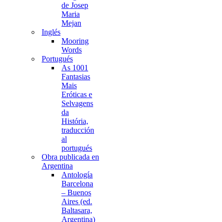
de Josep
Maria
Mejan
Inglés
Mooring
Words
Portugués
As 1001
Fantasias
Mais
Eróticas e
Selvagens
da
História,
traducción
al
portugués
Obra publicada en
Argentina
Antología
Barcelona
– Buenos
Aires (ed.
Baltasara,
Argentina)