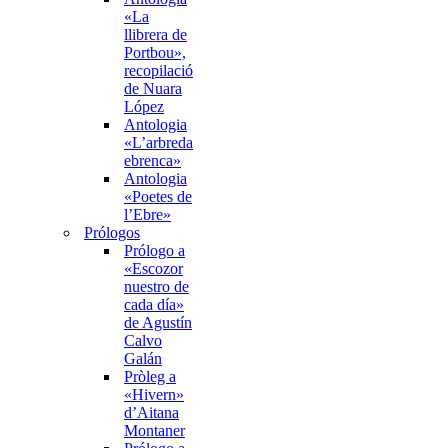
«La
llibrera de
Portbou»,
recopilació
de Nuara
López
Antologia
«L’arbreda
ebrenca»
Antologia
«Poetes de
l’Ebre»
Prólogos
Prólogo a
«Escozor
nuestro de
cada día»
de Agustín
Calvo
Galán
Pròleg a
«Hivern»
d’Aitana
Montaner