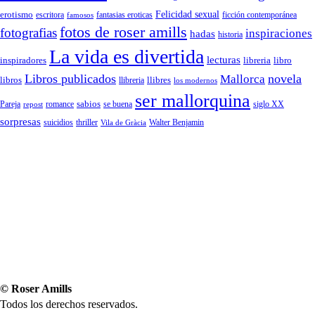
Felicidad sexual
erotismo
escritora
fantasias eroticas
ficción contemporánea
famosos
fotos de roser amills
fotografias
inspiraciones
hadas
historia
La vida es divertida
lecturas
inspiradores
libreria
libro
Libros publicados
Mallorca
novela
libros
llibreria
llibres
los modernos
ser mallorquina
sabios
romance
siglo XX
Pareja
repost
se buena
sorpresas
suicidios
thriller
Vila de Gràcia
Walter Benjamin
© Roser Amills
Todos los derechos reservados.