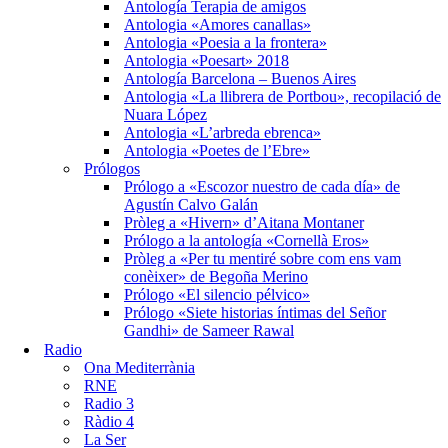
Antología Terapia de amigos
Antologia «Amores canallas»
Antologia «Poesia a la frontera»
Antologia «Poesart» 2018
Antología Barcelona – Buenos Aires
Antologia «La llibrera de Portbou», recopilació de
Nuara López
Antologia «L’arbreda ebrenca»
Antologia «Poetes de l’Ebre»
Prólogos
Prólogo a «Escozor nuestro de cada día» de
Agustín Calvo Galán
Pròleg a «Hivern» d’Aitana Montaner
Prólogo a la antología «Cornellà Eros»
Pròleg a «Per tu mentiré sobre com ens vam
conèixer» de Begoña Merino
Prólogo «El silencio pélvico»
Prólogo «Siete historias íntimas del Señor
Gandhi» de Sameer Rawal
Radio
Ona Mediterrània
RNE
Radio 3
Ràdio 4
La Ser