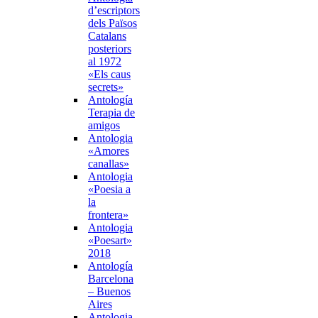
d’escriptors
dels Països
Catalans
posteriors
al 1972
«Els caus
secrets»
Antología
Terapia de
amigos
Antologia
«Amores
canallas»
Antologia
«Poesia a
la
frontera»
Antologia
«Poesart»
2018
Antología
Barcelona
– Buenos
Aires
Antologia