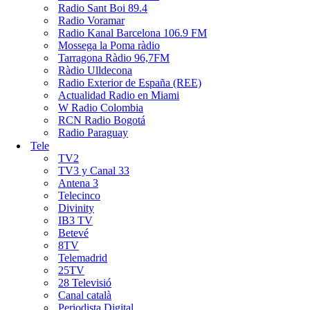
Radio Sant Boi 89.4
Radio Voramar
Radio Kanal Barcelona 106.9 FM
Mossega la Poma ràdio
Tarragona Ràdio 96,7FM
Ràdio Ulldecona
Radio Exterior de España (REE)
Actualidad Radio en Miami
W Radio Colombia
RCN Radio Bogotá
Radio Paraguay
Tele
TV2
TV3 y Canal 33
Antena 3
Telecinco
Divinity
IB3 TV
Betevé
8TV
Telemadrid
25TV
28 Televisió
Canal català
Periodista Digital