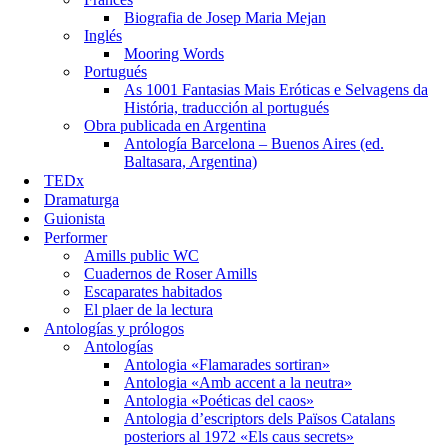
Biografia de Josep Maria Mejan
Inglés
Mooring Words
Portugués
As 1001 Fantasias Mais Eróticas e Selvagens da
História, traducción al portugués
Obra publicada en Argentina
Antología Barcelona – Buenos Aires (ed.
Baltasara, Argentina)
TEDx
Dramaturga
Guionista
Performer
Amills public WC
Cuadernos de Roser Amills
Escaparates habitados
El plaer de la lectura
Antologías y prólogos
Antologías
Antologia «Flamarades sortiran»
Antologia «Amb accent a la neutra»
Antologia «Poéticas del caos»
Antologia d’escriptors dels Països Catalans
posteriors al 1972 «Els caus secrets»