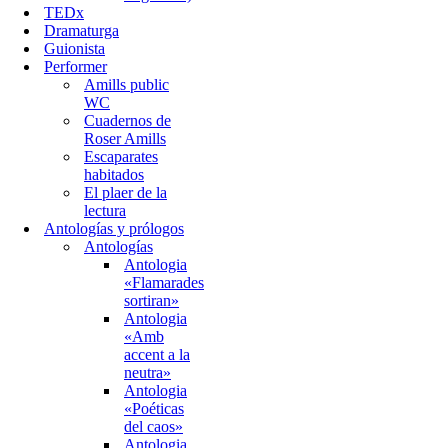
TEDx
Dramaturga
Guionista
Performer
Amills public
WC
Cuadernos de
Roser Amills
Escaparates
habitados
El plaer de la
lectura
Antologías y prólogos
Antologías
Antologia
«Flamarades
sortiran»
Antologia
«Amb
accent a la
neutra»
Antologia
«Poéticas
del caos»
Antologia