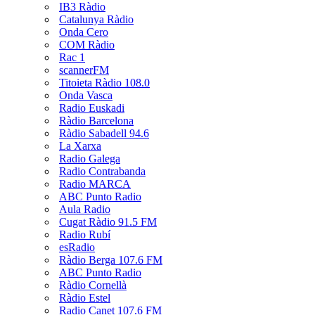
IB3 Ràdio
Catalunya Ràdio
Onda Cero
COM Ràdio
Rac 1
scannerFM
Titoieta Ràdio 108.0
Onda Vasca
Radio Euskadi
Ràdio Barcelona
Ràdio Sabadell 94.6
La Xarxa
Radio Galega
Radio Contrabanda
Radio MARCA
ABC Punto Radio
Aula Radio
Cugat Ràdio 91.5 FM
Radio Rubí
esRadio
Ràdio Berga 107.6 FM
ABC Punto Radio
Ràdio Cornellà
Ràdio Estel
Radio Canet 107.6 FM