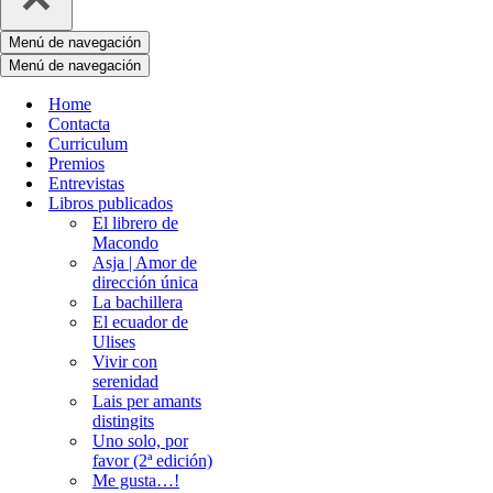
Menú de navegación
Menú de navegación
Home
Contacta
Curriculum
Premios
Entrevistas
Libros publicados
El librero de
Macondo
Asja | Amor de
dirección única
La bachillera
El ecuador de
Ulises
Vivir con
serenidad
Lais per amants
distingits
Uno solo, por
favor (2ª edición)
Me gusta…!