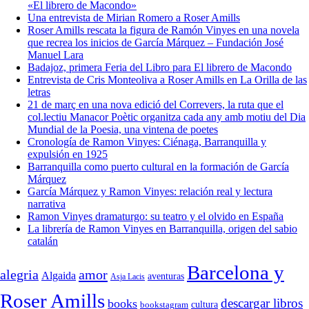
«El librero de Macondo»
Una entrevista de Mirian Romero a Roser Amills
Roser Amills rescata la figura de Ramón Vinyes en una novela
que recrea los inicios de García Márquez – Fundación José
Manuel Lara
Badajoz, primera Feria del Libro para El librero de Macondo
Entrevista de Cris Monteoliva a Roser Amills en La Orilla de las
letras
21 de març en una nova edició del Correvers, la ruta que el
col.lectiu Manacor Poètic organitza cada any amb motiu del Dia
Mundial de la Poesia, una vintena de poetes
Cronología de Ramon Vinyes: Ciénaga, Barranquilla y
expulsión en 1925
Barranquilla como puerto cultural en la formación de García
Márquez
García Márquez y Ramon Vinyes: relación real y lectura
narrativa
Ramon Vinyes dramaturgo: su teatro y el olvido en España
La librería de Ramon Vinyes en Barranquilla, origen del sabio
catalán
Barcelona y
alegria
amor
Algaida
aventuras
Asja Lacis
Roser Amills
descargar libros
books
cultura
bookstagram