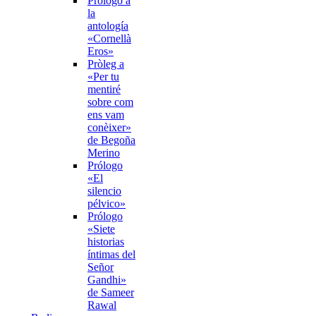
Prólogo a
la
antología
«Cornellà
Eros»
Pròleg a
«Per tu
mentiré
sobre com
ens vam
conèixer»
de Begoña
Merino
Prólogo
«El
silencio
pélvico»
Prólogo
«Siete
historias
íntimas del
Señor
Gandhi»
de Sameer
Rawal