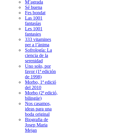
M’agrada
Sé buena
Fes bondat
Las 1001
fantasías
Les 1001
fantasies
333 vitamines
per a l’ànima
Sofrología: La
ciencia de la
serenidad
Uno solo, por
favor (1ª edición
de 1998)
Morbo, 1ª edició
del 2010
Morbo (2ª edició,
bilingüe)
Nos casamos,
ideas para una
boda original
Biografia de
Josep Maria
Mejan