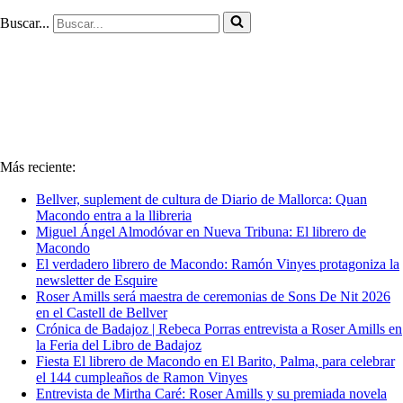
Buscar...
Más reciente:
Bellver, suplement de cultura de Diario de Mallorca: Quan
Macondo entra a la llibreria
Miguel Ángel Almodóvar en Nueva Tribuna: El librero de
Macondo
El verdadero librero de Macondo: Ramón Vinyes protagoniza la
newsletter de Esquire
Roser Amills será maestra de ceremonias de Sons De Nit 2026
en el Castell de Bellver
Crónica de Badajoz | Rebeca Porras entrevista a Roser Amills en
la Feria del Libro de Badajoz
Fiesta El librero de Macondo en El Barito, Palma, para celebrar
el 144 cumpleaños de Ramon Vinyes
Entrevista de Mirtha Caré: Roser Amills y su premiada novela