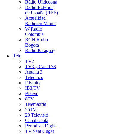
Ràdio Ulldecona
Radio Exterior
de España (REE)
Actualidad
Radio en Miami
W Radio
Colombia
RCN Radio
Bogotá
Radio Paraguay
Tele
TV2
TV3 y Canal 33
Antena 3
Telecinco
Divinity
IB3 TV
Betevé
8TV
Telemadrid
25TV
28 Televisió
Canal català
Periodista Digital
TV Sant Cugat