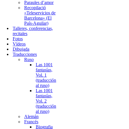
Paraules d’amor
Recopilació
«Teleservicios de
Barcelona» (El
País-Aguilar)
Talleres, conferencias,
recitales
Fotos
Vídeos
Dibujada
Traducciones
Ruso
Las 1001
fantasías,
Vol. 1
(traducción
al ruso)
Las 1001
fantasías,
Vol. 2
(traducción
al ruso)
Alemán
Francés
Biografia