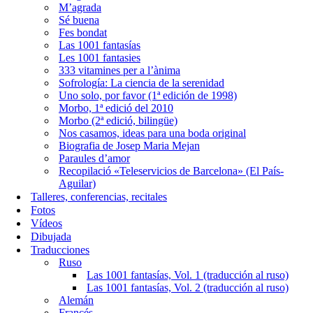
M’agrada
Sé buena
Fes bondat
Las 1001 fantasías
Les 1001 fantasies
333 vitamines per a l’ànima
Sofrología: La ciencia de la serenidad
Uno solo, por favor (1ª edición de 1998)
Morbo, 1ª edició del 2010
Morbo (2ª edició, bilingüe)
Nos casamos, ideas para una boda original
Biografia de Josep Maria Mejan
Paraules d’amor
Recopilació «Teleservicios de Barcelona» (El País-
Aguilar)
Talleres, conferencias, recitales
Fotos
Vídeos
Dibujada
Traducciones
Ruso
Las 1001 fantasías, Vol. 1 (traducción al ruso)
Las 1001 fantasías, Vol. 2 (traducción al ruso)
Alemán
Francés