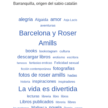
Barranquilla, origen del sabio catalán
alegria
amor
Algaida
Asja Lacis
aventuras
Barcelona y Roser
Amills
books
cultura
bookstagram
descargar libros
erotismo
escritora
Felicidad sexual
fantasias eroticas
famosos
fotografias
ficción contemporánea
fotos de roser amills
hadas
inspiraciones
inspiradores
historia
La vida es divertida
lecturas
libro
libros
libreria
Libros publicados
llibreria
llibres
Mallorca
novela
Pareja