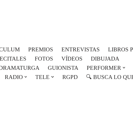
Roser Amills, escritora mallorquina
Web oficial de Roser Amills
ICULUM
PREMIOS
ENTREVISTAS
LIBROS 
RECITALES
FOTOS
VÍDEOS
DIBUJADA
DRAMATURGA
GUIONISTA
PERFORMER
RADIO
TELE
RGPD
🔍 BUSCA LO QU