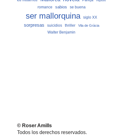
los modernos
repost
sabios
romance
se buena
ser mallorquina
siglo XX
sorpresas
suicidios
thriller
Vila de Gràcia
Walter Benjamin
© Roser Amills
Todos los derechos reservados.