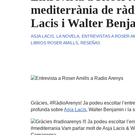
mediterrània de ràd
Lacis i Walter Benj
ASJA LACIS, LA NOVELA
,
ENTREVISTAS A ROSER A
LIBROS ROSER AMILLS
,
RESEÑAS
Gràcies, #RàdioArenys! Ja podeu escoltar l’entr
profunda sobre
Asja Lacis
, Walter Benjamin i la